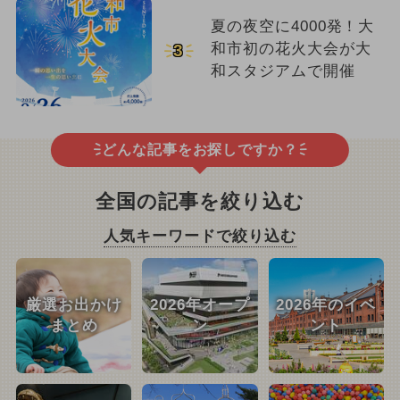
夏の夜空に4000発！大
和市初の花火大会が大
3
和スタジアムで開催
どんな記事をお探しですか？
全国の記事を絞り込む
人気キーワードで絞り込む
厳選お出かけ
2026年オープ
2026年のイベ
まとめ
ン
ント