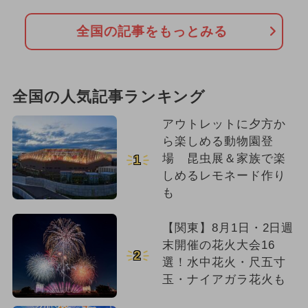
全国の記事をもっとみる
全国の人気記事ランキング
アウトレットに夕方か
ら楽しめる動物園登
場 昆虫展＆家族で楽
1
しめるレモネード作り
も
【関東】8月1日・2日週
末開催の花火大会16
2
選！水中花火・尺五寸
玉・ナイアガラ花火も