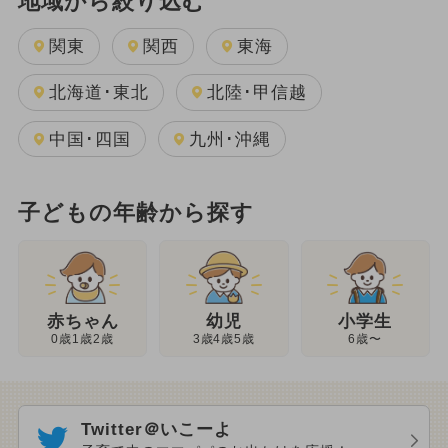
地域から絞り込む
関東
関西
東海
北海道･東北
北陸･甲信越
中国･四国
九州･沖縄
子どもの年齢から探す
幼児
赤ちゃん
小学生
3歳4歳5歳
0歳1歳2歳
6歳〜
Twitter＠いこーよ