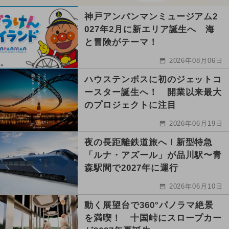
神戸アンパンマンミュージアム2
027年2月に新エリア誕生へ 海
と冒険がテーマ！
2026年08月06日
ハウステンボスに初のジェットコ
ースター誕生へ！ 開業以来最大
のプロジェクトに注目
2026年06月19日
夜の長距離鉄道旅へ！新型特急
「ルナ・アズール」が品川駅〜青
森駅間で2027年に運行
2026年06月10日
動く展望台で360°パノラマ絶景
を満喫！ 十国峠にスロープカー