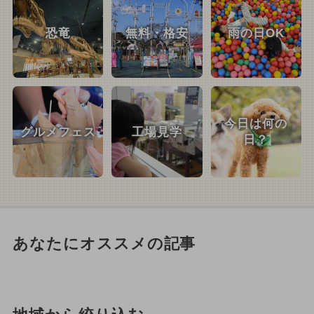
恐竜
無料・格安
雨の日OK
今日は何の
グルメフェス
工場見学
日？
あなたにオススメの記事