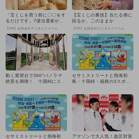
「宝くじを買う前に〇〇をす
【宝くじの裏技】当たる側に
るだけです」7億当選者が続
回るか、このままか
出
【PR】合同会社デジタルファーム
【PR】合同会社デジタルファーム
動く展望台で360°パノラマ
セサミストリートと熱海初
絶景を満喫！ 十国峠にスロ
島・十国峠・箱根の3スポッ
ープカーが2027年夏誕生
トを周遊！ コラボイベント
開催
セサミストリートと熱海初
アマゾンで大人気！血圧対策