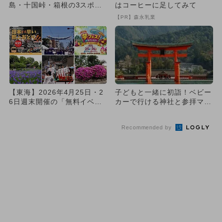
島・十国峠・箱根の3スポッ
はコーヒーに足してみて
トを周遊！ コラボイベント
【PR】森永乳業
開催
【東海】2026年4月25日・2
子どもと一緒に初詣！ベビー
6日週末開催の「無料イベン
カーで行ける神社と参拝マナ
ト」11選 絶品グルメ...
ーまとめ
Recommended by