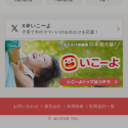
0歳1歳2歳
6歳〜
X＠いこーよ
子育て中のママパパのお出かけを応援！
お問い合わせ
運営会社
採用情報
利用規約一覧
© actindi Inc.