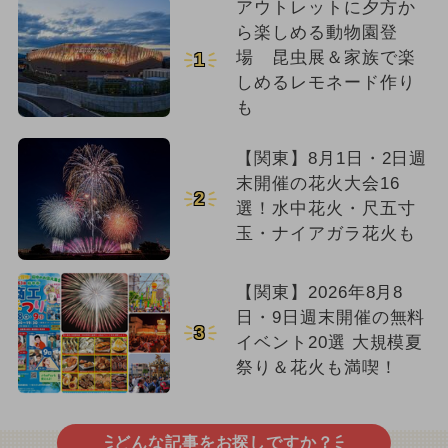
アウトレットに夕方か
ら楽しめる動物園登
場 昆虫展＆家族で楽
1
しめるレモネード作り
も
【関東】8月1日・2日週
末開催の花火大会16
2
選！水中花火・尺五寸
玉・ナイアガラ花火も
【関東】2026年8月8
日・9日週末開催の無料
3
イベント20選 大規模夏
祭り＆花火も満喫！
どんな記事をお探しですか？