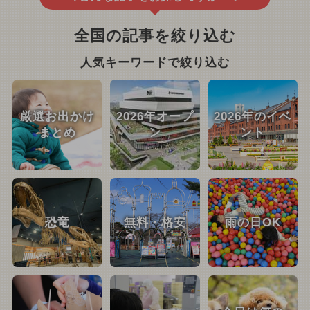
全国の記事を絞り込む
人気キーワードで絞り込む
厳選お出かけ
2026年オープ
2026年のイベ
まとめ
ン
ント
恐竜
無料・格安
雨の日OK