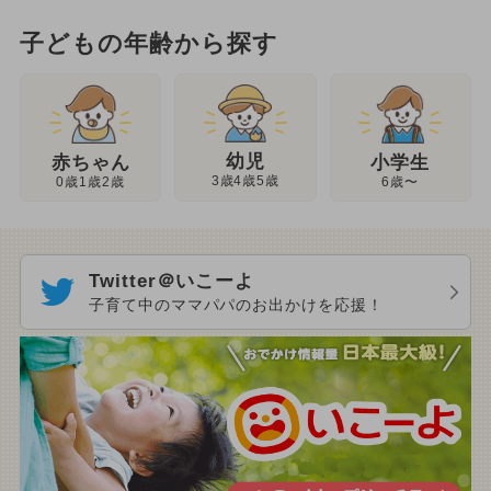
子どもの年齢から探す
幼児
赤ちゃん
小学生
3歳4歳5歳
0歳1歳2歳
6歳〜
Twitter＠いこーよ
子育て中のママパパのお出かけを応援！