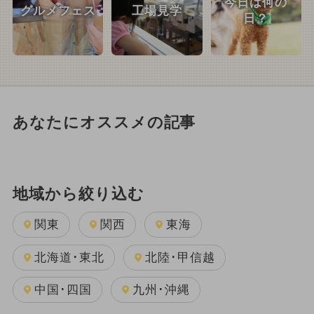
今日は何の
グルメフェス
工場見学
日？
あなたにオススメの記事
地域から絞り込む
関東
関西
東海
北海道･東北
北陸･甲信越
中国･四国
九州･沖縄