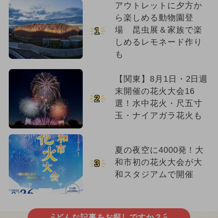
アウトレットに夕方か
ら楽しめる動物園登
場 昆虫展＆家族で楽
1
しめるレモネード作り
も
【関東】8月1日・2日週
末開催の花火大会16
2
選！水中花火・尺五寸
玉・ナイアガラ花火も
夏の夜空に4000発！大
和市初の花火大会が大
3
和スタジアムで開催
どんな記事をお探しですか？