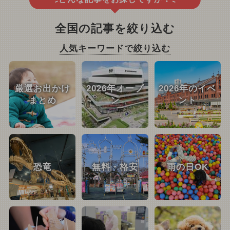
全国の記事を絞り込む
人気キーワードで絞り込む
厳選お出かけ
2026年オープ
2026年のイベ
まとめ
ン
ント
恐竜
無料・格安
雨の日OK