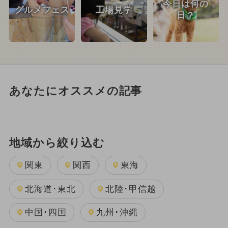
今日は何の
グルメフェス
工場見学
日？
あなたにオススメの記事
地域から絞り込む
関東
関西
東海
北海道･東北
北陸･甲信越
中国･四国
九州･沖縄