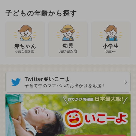
子どもの年齢から探す
幼児
赤ちゃん
小学生
3歳4歳5歳
0歳1歳2歳
6歳〜
Twitter＠いこーよ
子育て中のママパパのお出かけを応援！