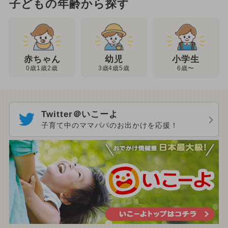
子どもの年齢から探す
幼児
赤ちゃん
小学生
3歳4歳5歳
0歳1歳2歳
6歳〜
Twitter＠いこーよ
子育て中のママパパのお出かけを応援！