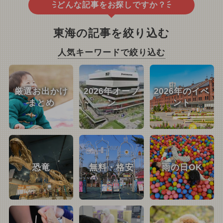
どんな記事をお探しですか？
東海の記事を絞り込む
人気キーワードで絞り込む
厳選お出かけ
2026年オープ
2026年のイベ
まとめ
ン
ント
恐竜
無料・格安
雨の日OK