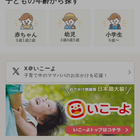
子どもの年齢から探す
幼児
赤ちゃん
小学生
3歳4歳5歳
0歳1歳2歳
6歳〜
X＠いこーよ
子育て中のママパパのお出かけを応援！