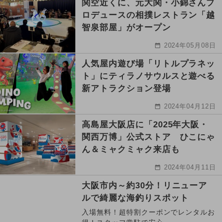
関空近くに、元大関・小錦さんプ
ロデュースの相撲レストラン「越
智泉部屋」がオープン
2024年05月08日
人気屋内遊び場「リトルプラネッ
ト」にティラノサウルスと遊べる
新アトラクション登場
2024年04月12日
高島屋大阪店に「2025年大阪・
関西万博」公式ストア ひこにゃ
ん＆ミャクミャク来店も
2024年04月11日
大阪市内～約30分！リニューア
ルで綺麗な海釣りスポット
入場無料！超特割クーポンでレンタルお