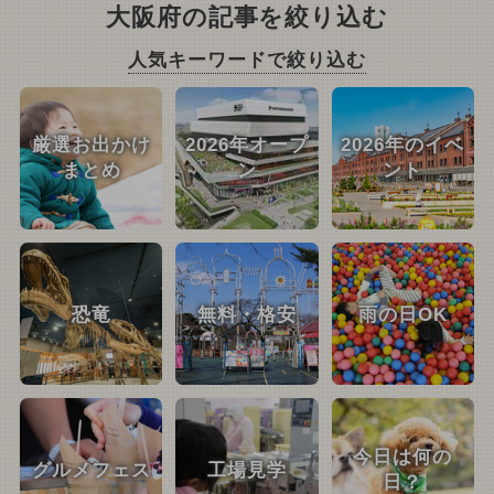
大阪府の記事を絞り込む
人気キーワードで絞り込む
厳選お出かけ
2026年オープ
2026年のイベ
まとめ
ン
ント
恐竜
無料・格安
雨の日OK
今日は何の
グルメフェス
工場見学
日？