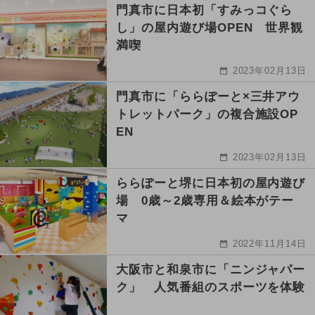
門真市に日本初「すみっコぐら
し」の屋内遊び場OPEN 世界観
満喫
2023年02月13日
門真市に「ららぽーと×三井アウ
トレットパーク」の複合施設OP
EN
2023年02月13日
ららぽーと堺に日本初の屋内遊び
場 0歳～2歳専用＆絵本がテー
マ
2022年11月14日
大阪市と和泉市に「ニンジャパー
ク」 人気番組のスポーツを体験