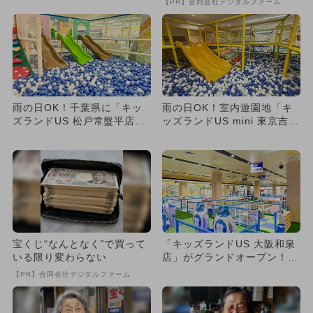
【PR】合同会社デジタルファーム
ン続...
雨の日OK！千葉県に「キッ
雨の日OK！室内遊園地「キ
ズランドUS 松戸常盤平店」
ッズランドUS mini 東京吉祥
がOPEN 一日中遊べる室...
寺店」がリニューアル...
宝くじ“なんとなく”で買って
「キッズランドUS 大阪和泉
いる限り変わらない
店」がグランドオープン！
親子で夢中になれる室内遊
【PR】合同会社デジタルファーム
園...