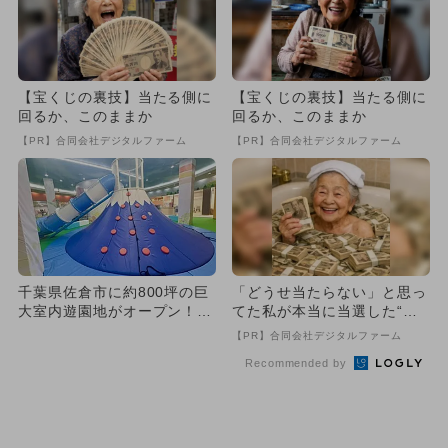
【宝くじの裏技】当たる側に
【宝くじの裏技】当たる側に
回るか、このままか
回るか、このままか
【PR】合同会社デジタルファーム
【PR】合同会社デジタルファーム
千葉県佐倉市に約800坪の巨
「どうせ当たらない」と思っ
大室内遊園地がオープン！
てた私が本当に当選した“買
雨の日も安心
い方”がこれ
【PR】合同会社デジタルファーム
Recommended by