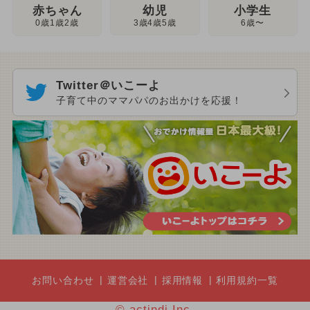
幼児
赤ちゃん
小学生
3歳4歳5歳
0歳1歳2歳
6歳〜
Twitter＠いこーよ
子育て中のママパパのお出かけを応援！
お問い合わせ
運営会社
採用情報
利用規約一覧
© actindi Inc.