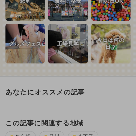
恐竜
無料・格安
雨の日OK
今日は何の
グルメフェス
工場見学
日？
あなたにオススメの記事
この記事に関連する地域