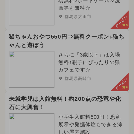
場無料♪ボードゲーム＆漫
画等も無料☆
群馬県太田市
クーポン
猫ちゃんおやつ550円⇒無料クーポン♪猫ち
ゃんと遊ぼう
さらに「3歳以下」は入場
無料♪親子にぴったりの猫
カフェです☆
群馬県高崎市
クーポン
未就学児は入館無料！約200点の恐竜や化
石に大興奮！
小学生入館料500円！恐竜
展示や発掘体験もできる涼
しい屋内施設