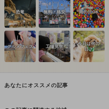
恐竜
無料・格安
雨の日OK
今日は何の
グルメフェス
工場見学
日？
あなたにオススメの記事