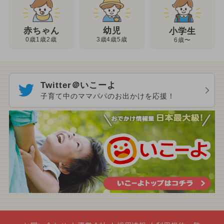
幼児
赤ちゃん
小学生
3歳4歳5歳
0歳1歳2歳
6歳〜
Twitter＠いこーよ
子育て中のママパパのお出かけを応援！