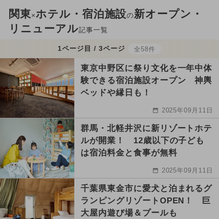
関東
ホテル・宿泊施設
新オープン・
×
の
リニューアル
記事一覧
1ページ目 / 3ページ
全58件
東京中野区に祭り文化を一年中体
験できる宿泊施設オープン 神輿
ベッドや縁日も！
2025年09月11日
群馬・北軽井沢に新リゾートホテ
ルが開業！ 12歳以下の子ども
は宿泊料金と食事が無料
2025年09月11日
千葉県東金市に愛犬と泊まれるグ
ランピングリゾートOPEN！ 巨
大屋内遊び場＆プールも