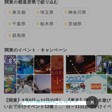
関東の都道府県で絞り込む
キッズカフェ・親子カフェ
東京都
埼玉県
神奈川県
電車・鉄道
博物館
水族館
千葉県
栃木県
茨城県
温泉・スパ
美術館
動物園
群馬県
科学館
工場見学
牧場
関東のイベント・キャンペーン
いちご狩り
海水浴
道の駅
植物園
空港・飛行機
果物狩り
スキー場
スケート
【関東】8月8日～11日の涼し
【東京】涼しく水遊び
×
いおでかけイベント12選｜水
日～11日おでかけイベ