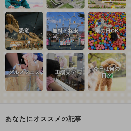
恐竜
無料・格安
雨の日OK
今日は何の
グルメフェス
工場見学
日？
あなたにオススメの記事