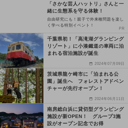
「さかな芸人ハットリ」さんと一
緒に生態系を守る体験！
自由研究にも！親子で外来種問題を楽し
く学べる特別イベント！
PR
千葉県初！「高滝湖グランピング
リゾート」に小湊鐵道の車両に泊
まれる宿泊施設が誕生
2024年07月09日
茨城県龍ケ崎市に「泊まれる公
園」誕生へ フォレストアドベン
チャーが先行オープン！
2024年06月11日
南房総白浜に貸切型グランピング
施設が新OPEN！ グループ3施
設がオープン記念でお得