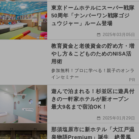
東京ドームホテルにスーパー戦隊
50周年「ナンバーワン戦隊ゴジ
ュウジャー」ルーム登場
2025年03月05日
教育資金と老後資金の貯め方・増
やし方＆こどものためのNISA活
用術
参加無料！プロに学べる！親子のオンラ
インセミナー
PR
遊んで泊まれる！杉並区に遊具付
きの一軒家ホテルが新オープン
最大9名まで宿泊OK！
2025年01月29日
那須塩原市に新ホテル「大江戸温
泉物語Premium」誕生 絶景風