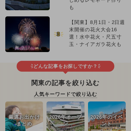
しめるレモネード作り
も
【関東】8月1日・2日週
末開催の花火大会16
3
選！水中花火・尺五寸
玉・ナイアガラ花火も
どんな記事をお探しですか？
関東の記事を絞り込む
人気キーワードで絞り込む
厳選お出かけ
2026年オープ
2026年のイベ
まとめ
ン
ント