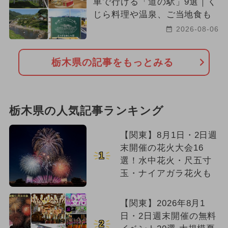
車で行ける「道の駅」9選｜く
じら料理や温泉、ご当地食も
2026-08-06
栃木県の記事をもっとみる
栃木県の人気記事ランキング
【関東】8月1日・2日週
末開催の花火大会16
1
選！水中花火・尺五寸
玉・ナイアガラ花火も
【関東】2026年8月1
日・2日週末開催の無料
2