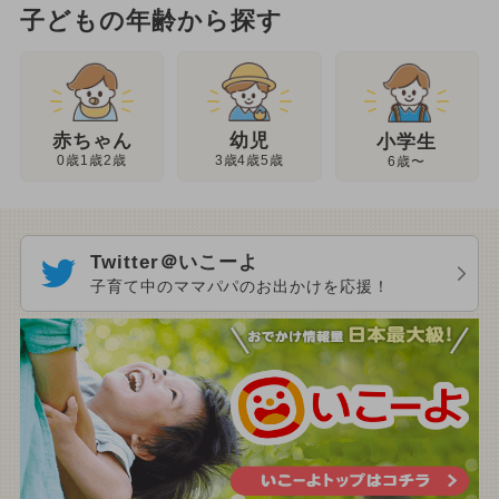
子どもの年齢から探す
幼児
赤ちゃん
小学生
3歳4歳5歳
0歳1歳2歳
6歳〜
Twitter＠いこーよ
子育て中のママパパのお出かけを応援！