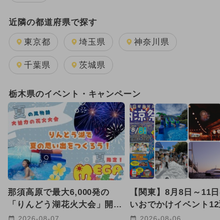
キッズカフェ・親子カフェ
美術館
近隣の都道府県で探す
公園
電車・鉄道
東京都
埼玉県
神奈川県
千葉県
茨城県
栃木県のイベント・キャンペーン
那須高原で最大6,000発の
【関東】8月8日～11
「りんどう湖花火大会」開
いおでかけイベント1
催 スカイランタンの特別演
遊び・氷・花火・クル
2026-08-07
2026-08-06