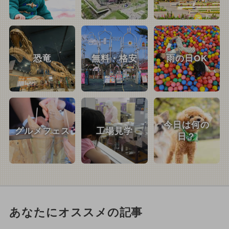
恐竜
無料・格安
雨の日OK
今日は何の
グルメフェス
工場見学
日？
あなたにオススメの記事