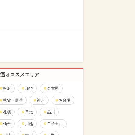
厳選オススメエリア
横浜
那須
名古屋
秩父・長瀞
神戸
お台場
札幌
日光
品川
仙台
川越
二子玉川