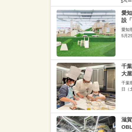
1ペー
愛知
設「
愛知
5月
千葉
大屋
千葉
日（
滋賀
OB