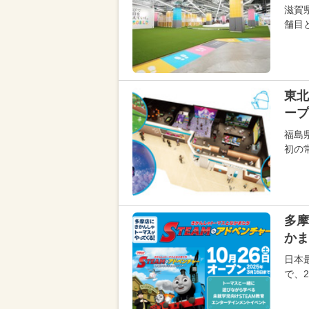
滋賀
舗目
東北
ープ
福島
初の
多摩
かま
日本
で、2