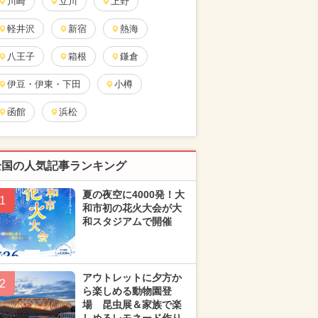
川崎
立川
上野
軽井沢
新宿
熱海
八王子
箱根
鎌倉
伊豆・伊東・下田
小樽
函館
浜松
全国の人気記事ランキング
夏の夜空に4000発！大
1
和市初の花火大会が大
和スタジアムで開催
アウトレットに夕方か
2
ら楽しめる動物園登
場 昆虫展＆家族で楽