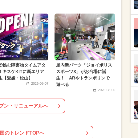
月のイベント
2024年5月のイベント
クリスマス
ント関西パック
2025年1月のイベント
月のイベント
2025年2月のイベント
月のイベント
2025年4月のイベント
のイベント
2024年6月のイベント
で挑む障害物タイムアタ
屋内新パーク「ジョイポリス
ワークショップ
春休み
2024年2月のイベント
！キスケKITに新エリア
スポーツX」がお台場に誕
生【愛媛・松山】
生！ ARやトランポリンで
2026-08-07
遊べる
2026-08-06
プン・リニューアルへ
国のトレンドTOPへ