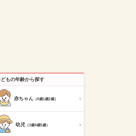
子どもの年齢から探す
赤ちゃん
（0歳1歳2歳）
幼児
（3歳4歳5歳）