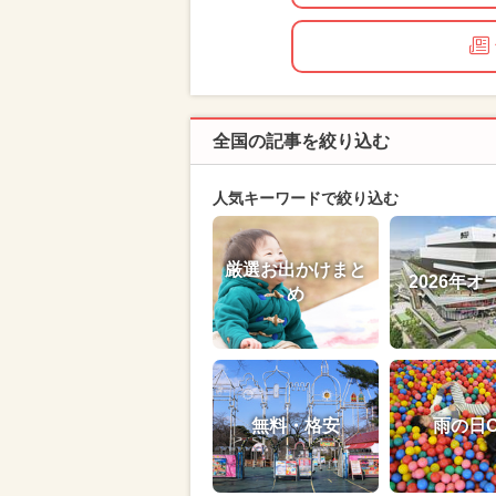
全国の記事を絞り込む
人気キーワードで絞り込む
厳選お出かけまと
2026年オ
め
無料・格安
雨の日