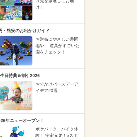
け先を厳選してお届
け！
円・格安のお出かけガイド
お財布にやさしい遊園
地や、 遊具がすごい公
園をチェック！
生日特典＆割引2026
おでかけバースデーア
イデア20選
026年ニューオープン！
ポケパーク！バイク体
験！ 宇宙兄弟！eスポ