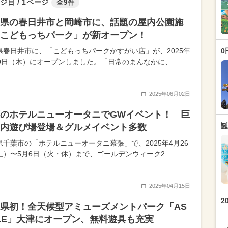
ジ目 / 1ページ
全9件
県の春日井市と岡崎市に、話題の屋内公園施
こどもっちパーク」が新オープン！
県春日井市に、「こどもっちパークかすがい店」が、2025年
0
29日（木）にオープンしました。「日常のまんなかに、…
2025年06月02日
のホテルニューオータニでGWイベント！ 巨
誕
内遊び場登場＆グルメイベント多数
県千葉市の「ホテルニューオータニ幕張」で、2025年4月26
土）〜5月6日（火・休）まで、ゴールデンウィーク2…
2025年04月15日
2
県初！全天候型アミューズメントパーク「AS
LE」大津にオープン、無料遊具も充実