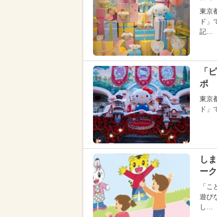
東京
ド」
記…
「ピ
ポ 
東京
ド」
しま
ーク
「こ
遊び
し…