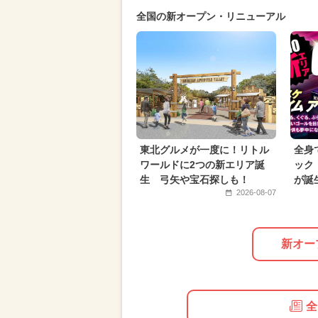
全国の新オープン・リニューアル
2024年4月のイベント
2024年3
2026年3月のイベント
週末イベ
2026年4月のイベント
2025年5
2024年9月のイベント
2026年6
イルミネーション
2024年10月
東北グルメが一度に！リトル
全身
夏休み（日帰り）
冬休み
ワールドに2つの新エリア誕
ック
生 弓矢や宝石探しも！
が誕
2026-08-07
新オー
全