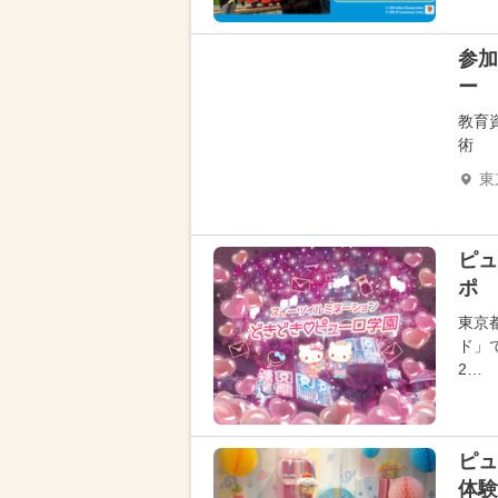
参加
ー
教育
術
東
ピュ
ポ 
東京
ド」
2…
ピュ
体験