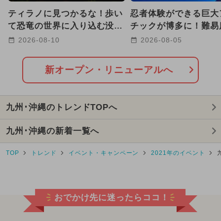
ティラノに見つかるな！歩い
忍者体験ができる巨大
2026年8月のイベント
て恐竜の世界に入り込む没入
チックが博多に！難易
型VR体験が北九州にオープ
ースで子供も大人も本
2026-08-10
2026-08-05
GW(ゴールデンウィーク)
ン
戦
2025年1月のイベント
新オープン・リニューアルへ
2025年2月のイベント
九州･沖縄のトレンドTOPへ
2024年8月のイベント
九州･沖縄の新着一覧へ
2024年12月のイベント
TOP
トレンド
イベント・キャンペーン
2021年のイベント
2026年7月のイベント
2025年9月のイベント
おでかけ先に迷ったらココ！
2025年5月のイベント