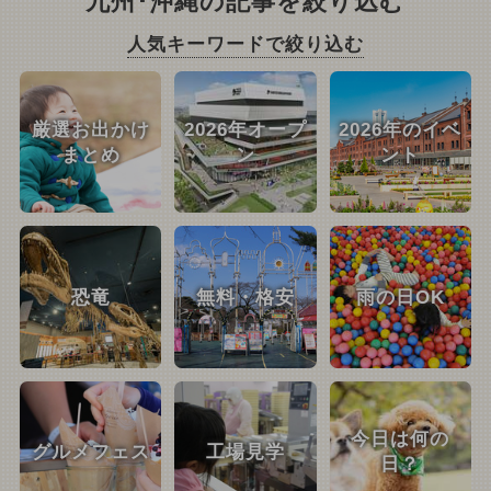
九州･沖縄の記事を絞り込む
人気キーワードで絞り込む
厳選お出かけ
2026年オープ
2026年のイベ
まとめ
ン
ント
恐竜
無料・格安
雨の日OK
今日は何の
グルメフェス
工場見学
日？