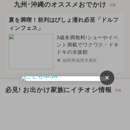
イルミネーション
九州･沖縄のオススメおでかけ
PR
2024年9月のイベント
夏を満喫！前列はびしょ濡れ必至「ドルフ
ィンフェス」
2024年11月のイベント
クリスマス
3歳未満無料!ショーやイベ
2024年10月のイベント
ント満載でワクワク・ドキ
ドキの水族館
2025年4月のイベント
花火
福岡県福岡市東区
2026年2月のイベント
×
2026年9月のイベント
必見! お出かけ家族にイチオシ情報
PR
2025年6月のイベント
夏休み（日帰り）
2026年5月のイベント