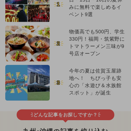
1
みに無料で楽しめるイ
ベント9選
物価高でも500円、学生
330円！福岡・筑紫野に
2
トマトラーメン三味が9
号店オープン
今年の夏は佐賀玉屋跡
地へ！ ちびっ子も安
3
心の「水遊び＆水族館
スポット」が誕生
どんな記事をお探しですか？