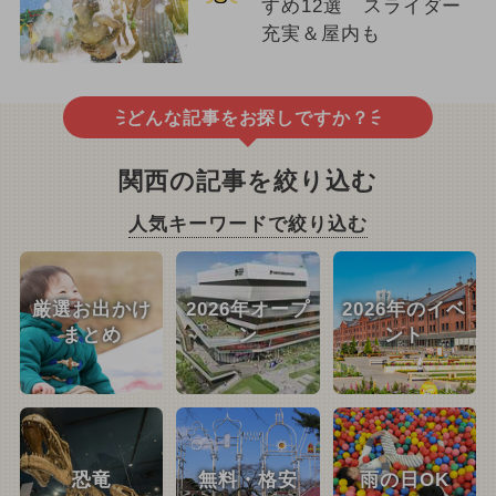
すめ12選 スライダー
充実＆屋内も
どんな記事をお探しですか？
関西の記事を絞り込む
人気キーワードで絞り込む
厳選お出かけ
2026年オープ
2026年のイベ
まとめ
ン
ント
恐竜
無料・格安
雨の日OK