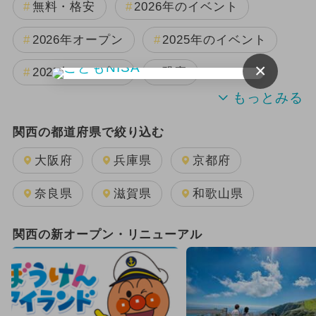
無料・格安
2026年のイベント
2026年オープン
2025年のイベント
×
2025年オープン
恐竜
2024年のイベント
関西の都道府県で絞り込む
週末イベント関西パック
夏休み
大阪府
兵庫県
京都府
日帰り
雨の日OK
奈良県
滋賀県
和歌山県
GW(ゴールデンウィーク)
関西の新オープン・リニューアル
キャラクター
2026年1月のイベント
2025年12月のイベント