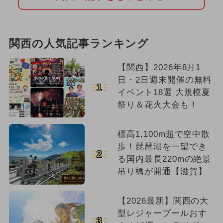
2026年6月のイベント
春休み
職業体験
関西の人気記事ランキング
【関西】2026年8月1
日・2日週末開催の無料
1
イベント18選 大規模夏
祭り＆花火大会も！
標高1,100m超で空中散
歩！琵琶湖を一望でき
2
る国内最長220mの絶景
吊り橋が開通【滋賀】
【2026最新】関西の大
型レジャープールおす
3