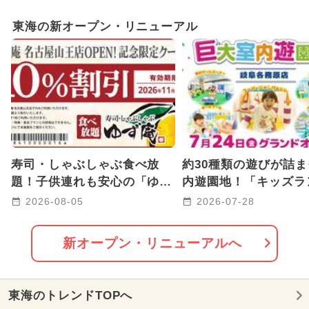
GW(ゴールデンウィーク)
雨の日OK
東海の新オープン・リニューアル
キャラクター
2025年12月のイベント
2026年1月のイベント
2025年3月のイベント
2024年12月のイベント
寿司・しゃぶしゃぶ食べ放
約30種類の遊びが詰
2025年10月のイベント
題！子供連れも安心の「ゆず
内遊園地！「キッズラ
庵 名古屋山王店」が新オー
US岐阜各務原店」が
2026-08-05
2026-07-28
2024年7月のイベント
プン
プン
2026年8月のイベント
新オープン・リニューアルへ
2025年8月のイベント
東海のトレンドTOPへ
2026年7月のイベント