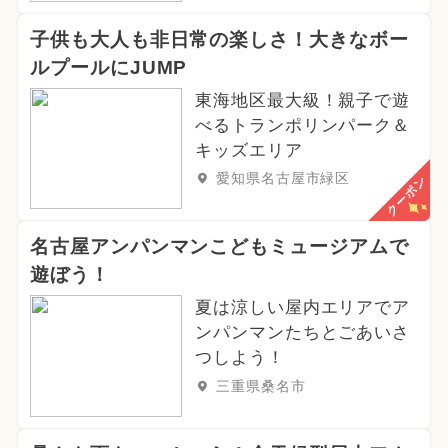
2026年2月のイベント
子供も大人も非日常の楽しさ！大きなボー
2024年8月のイベント
ルプールにJUMP
2026年5月のイベント
東海地区最大級！親子で遊
べるトランポリンパーク＆
2026年4月のイベント
クリスマス
キッズエリア
愛知県名古屋市緑区
クーポン
イルミネーション
グルメフェス
2024年10月のイベント
冬休み
名古屋アンパンマンこどもミュージアムで
遊ぼう！
2024年4月のイベント
夏は涼しい屋内エリアでア
2024年5月のイベント
ンパンマンたちとごあいさ
つしよう！
2024年9月のイベント
三重県桑名市
夏休み（日帰り）