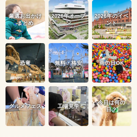
厳選お出かけ
2026年オープ
2026年のイベ
まとめ
ン
ント
恐竜
無料・格安
雨の日OK
今日は何の
グルメフェス
工場見学
日？