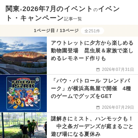
関東
2026年7月のイベント
イベン
×
の
ト・キャンペーン
記事一覧
1ページ目 / 13ページ
全251件
アウトレットに夕方から楽しめる
動物園登場 昆虫展＆家族で楽し
めるレモネード作りも
2026年07月31日
「パウ・パトロール フレンドパ
ーク」が横浜高島屋で開催 4種
のゲームでグッズをGET
2026年07月29日
謎解きにミスト、ハンモックも！
中之条ガーデンズが庭まるごと
遊び場になる夏休み