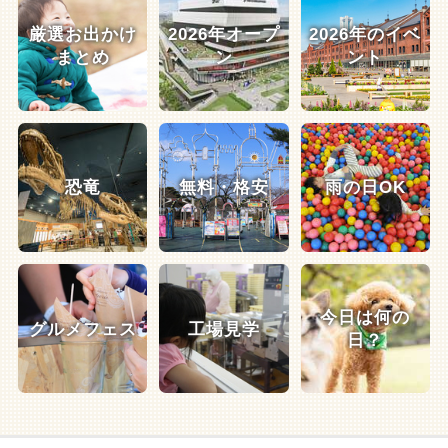
厳選お出かけ
2026年オープ
2026年のイベ
まとめ
ン
ント
恐竜
無料・格安
雨の日OK
今日は何の
グルメフェス
工場見学
日？