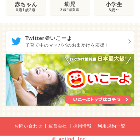
幼児
赤ちゃん
小学生
3歳4歳5歳
0歳1歳2歳
6歳〜
Twitter＠いこーよ
子育て中のママパパのお出かけを応援！
お問い合わせ
運営会社
採用情報
利用規約一覧
© actindi Inc.