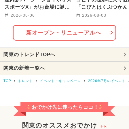
2026年7月のイベント
スポーツX」がお台場に誕
「こびとはくぶつかん
生！ ARやトランポリンで
玉に8/12グランドオ
2026-08-06
2026-08-03
2026年2月のイベント
遊べる
定
2025年10月のイベント
新オープン・リニューアルへ
2024年3月のイベント
関東のトレンドTOPへ
2024年4月のイベント
クリスマス
関東の新着一覧へ
2025年8月のイベント
TOP
トレンド
イベント・キャンペーン
2026年7月のイベント
2024年5月のイベント
2025年3月のイベント
ワークショップ
おでかけ先に迷ったらココ！
2024年8月のイベント
2024年11月のイベント
関東のオススメおでかけ
PR