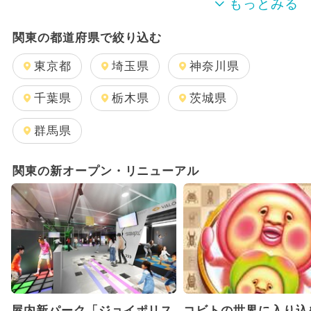
2024年のイベント
関東の都道府県で絞り込む
週末イベント関東パック
夏休み
東京都
埼玉県
神奈川県
日帰り
雨の日OK
キャラクター
千葉県
栃木県
茨城県
GW(ゴールデンウィーク)
群馬県
2025年11月のイベント
関東の新オープン・リニューアル
2026年1月のイベント
2025年12月のイベント
2026年8月のイベント
2024年7月のイベント
屋内新パーク「ジョイポリス
コビトの世界に入り込