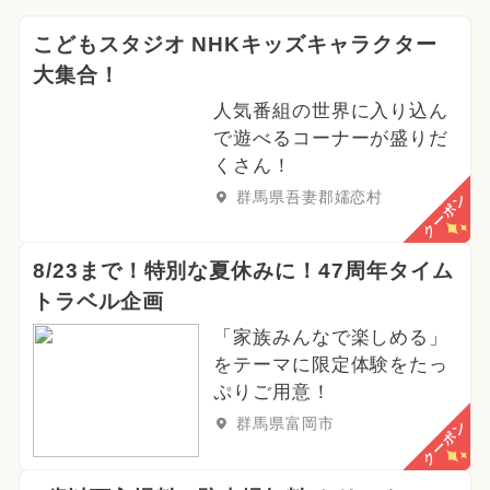
2026年3月のイベント
こどもスタジオ NHKキッズキャラクター
大集合！
イルミネーション
人気番組の世界に入り込ん
2024年12月のイベント
で遊べるコーナーが盛りだ
くさん！
2026年5月のイベント
群馬県吾妻郡嬬恋村
クーポン
2025年9月のイベント
8/23まで！特別な夏休みに！47周年タイム
2024年9月のイベント
トラベル企画
2025年7月のイベント
「家族みんなで楽しめる」
をテーマに限定体験をたっ
2026年4月のイベント
ぷりご用意！
群馬県富岡市
クーポン
2024年10月のイベント
2025年5月のイベント