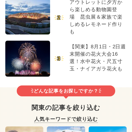
アウトレットに夕方か
ら楽しめる動物園登
場 昆虫展＆家族で楽
2
しめるレモネード作り
も
【関東】8月1日・2日週
末開催の花火大会16
3
選！水中花火・尺五寸
玉・ナイアガラ花火も
どんな記事をお探しですか？
関東の記事を絞り込む
人気キーワードで絞り込む