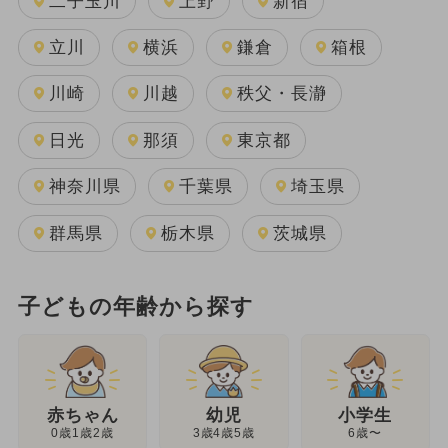
二子玉川
上野
新宿
立川
横浜
鎌倉
箱根
川崎
川越
秩父・長瀞
日光
那須
東京都
神奈川県
千葉県
埼玉県
群馬県
栃木県
茨城県
子どもの年齢から探す
幼児
赤ちゃん
小学生
3歳4歳5歳
0歳1歳2歳
6歳〜