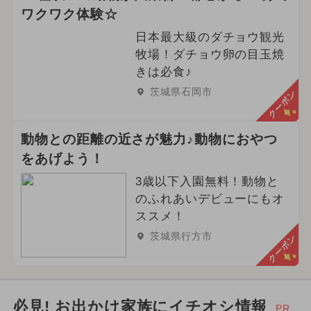
2024年8月のイベント
ワクワク体験☆
2024年9月のイベント
日本最大級のダチョウ観光
牧場！ダチョウ卵の目玉焼
2024年12月のイベント
きは必食♪
茨城県石岡市
クーポン
都民の日・県民の日・市民の日
2025年1月のイベント
動物との距離の近さが魅力♪動物におやつ
をあげよう！
イルミネーション
ハロウィン
3歳以下入園無料！動物と
2024年3月のイベント
のふれあいデビューにもオ
ススメ！
2025年7月のイベント
茨城県行方市
クーポン
2026年5月のイベント
ご当地グルメ・限定メニュー
必見! お出かけ家族にイチオシ情報
PR