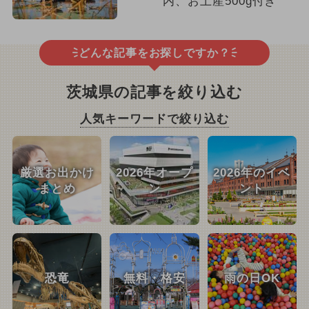
内、お土産500g付き
どんな記事をお探しですか？
茨城県の記事を絞り込む
人気キーワードで絞り込む
厳選お出かけ
2026年オープ
2026年のイベ
まとめ
ン
ント
恐竜
無料・格安
雨の日OK