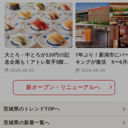
2026年8月のイベント
日帰り
2026年1月のイベント
2024年11月のイベント
2024年7月のイベント
大とろ・中とろが120円の記
7年ぶり！新潟市にバ
2025年12月のイベント
念企画も！アトレ取手5階に
キングが復活 5〜6
市内初出店の「くら寿司」
て全国8店舗が続々オ
2026-06-02
2026-05-28
2025年3月のイベント
OPEN！
も！
2026年7月のイベント
キャラクター
新オープン・リニューアルへ
グルメフェス
2024年10月のイベント
茨城県のトレンドTOPへ
2026年3月のイベント
茨城県の新着一覧へ
2025年10月のイベント