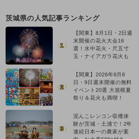
茨城県の人気記事ランキング
【関東】8月1日・2日週
末開催の花火大会16
1
選！水中花火・尺五寸
玉・ナイアガラ花火も
【関東】2026年8月8
日・9日週末開催の無料
2
イベント20選 大規模夏
祭り＆花火も満喫！
泥んこレンコン収穫体
験が茨城・土浦で！2年
3
連続日本一の農家が案