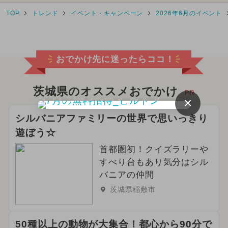
TOP
トレンド
イベント・キャンペーン
2026年6月のイベント
2025年2月のイベント
2025年4月のイベント
おでかけ先に迷ったらココ！
2026年2月のイベント
2024年5月のイベント
茨城県のオススメおでかけ
PR
×
2025年5月のイベント
シルバニアファミリーの世界で思いっきり
遊ぼう☆
2026年6月のイベント
雨の日OK
首都圏初！クイズラリーや
2024年4月のイベント
すべり台もあり気分はシル
バニアの仲間
2025年8月のイベント
茨城県稲敷市
2025年9月のイベント
花火
50種以上の動物が大集合！都心から90分で