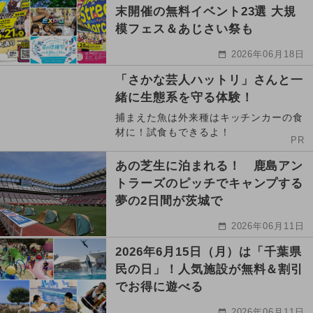
末開催の無料イベント23選 大規
模フェス＆あじさい祭も
2026年06月18日
「さかな芸人ハットリ」さんと一
緒に生態系を守る体験！
捕まえた魚は外来種はキッチンカーの食
材に！試食もできるよ！
PR
あの芝生に泊まれる！ 鹿島アン
トラーズのピッチでキャンプする
夢の2日間が茨城で
2026年06月11日
2026年6月15日（月）は「千葉県
民の日」！人気施設が無料＆割引
でお得に遊べる
2026年06月11日