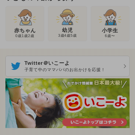
幼児
赤ちゃん
小学生
3歳4歳5歳
0歳1歳2歳
6歳〜
Twitter＠いこーよ
子育て中のママパパのお出かけを応援！