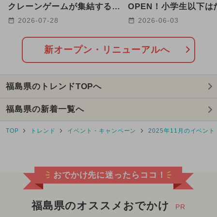
2025年9月のイベント
クレーンゲームが集結する
OPEN！小学生以下は
「クレーン横丁 極」鏡石町
き無料 生ビール319
2026-07-28
2026-06-03
2026年1月のイベント
にOPEN
得企画も
2024年8月のイベント
キャラクター
新オープン・リニューアルへ
2025年5月のイベント
福島県のトレンドTOPへ
2025年10月のイベント
福島県の新着一覧へ
2025年2月のイベント
TOP
トレンド
イベント・キャンペーン
2025年11月のイベント
2024年12月のイベント
夏休み（日帰り）
おでかけ先に迷ったらココ！
2024年10月のイベント
2026年3月のイベント
福島県のオススメおでかけ
PR