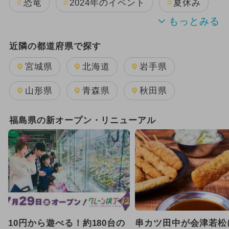
恐竜
2024年のイベント
夏休み
2024年7月のイベント
雨の日OK
近隣の都道府県で探す
日帰り
2025年11月のイベント
宮城県
北海道
岩手県
2024年9月のイベント
山形県
青森県
秋田県
2024年11月のイベント
福島県の新オープン・リニューアル
2025年8月のイベント
2025年12月のイベント
2025年7月のイベント
職業体験
GW(ゴールデンウィーク)
10円から遊べる！約180台の
串カツ田中が会津若松