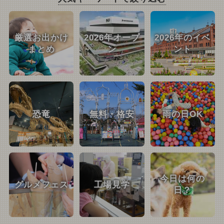
厳選お出かけ
2026年オープ
2026年のイベ
まとめ
ン
ント
恐竜
無料・格安
雨の日OK
今日は何の
グルメフェス
工場見学
日？