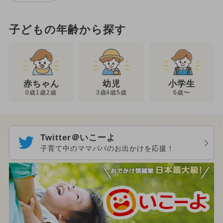
子どもの年齢から探す
幼児
赤ちゃん
小学生
3歳4歳5歳
0歳1歳2歳
6歳〜
Twitter＠いこーよ
子育て中のママパパのお出かけを応援！