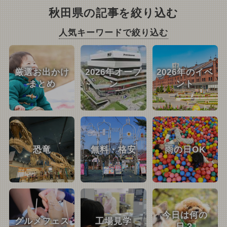
秋田県の記事を絞り込む
人気キーワードで絞り込む
厳選お出かけ
2026年オープ
2026年のイベ
まとめ
ン
ント
恐竜
無料・格安
雨の日OK
今日は何の
グルメフェス
工場見学
日？