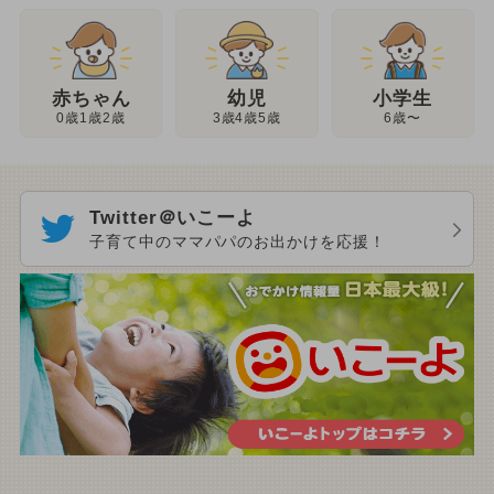
幼児
赤ちゃん
小学生
3歳4歳5歳
0歳1歳2歳
6歳〜
Twitter＠いこーよ
子育て中のママパパのお出かけを応援！