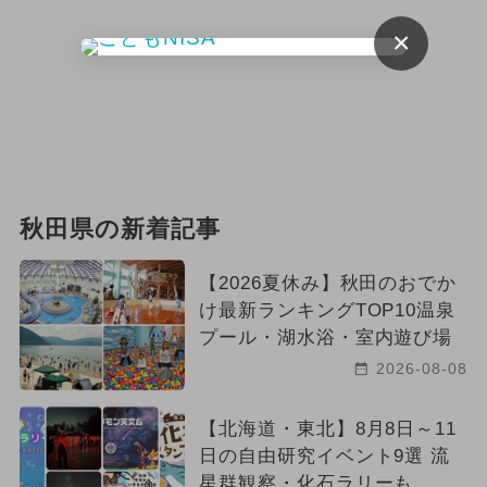
×
イルミネーション
クリスマス
2026年2月のイベント
2026年6月のイベント
アート
ポケモン
キャラクター
秋田県の新着記事
ハロウィン
ワークショップ
【2026夏休み】秋田のおでか
2025年1月のイベント
け最新ランキングTOP10温泉
プール・湖水浴・室内遊び場
2024年6月のイベント
2026-08-08
2024年2月のイベント
【北海道・東北】8月8日～11
2024年1月のイベント
雨の日OK
日の自由研究イベント9選 流
星群観察・化石ラリーも