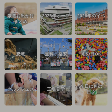
厳選お出かけ
2026年オープ
2026年のイベ
まとめ
ン
ント
恐竜
無料・格安
雨の日OK
今日は何の
グルメフェス
工場見学
日？