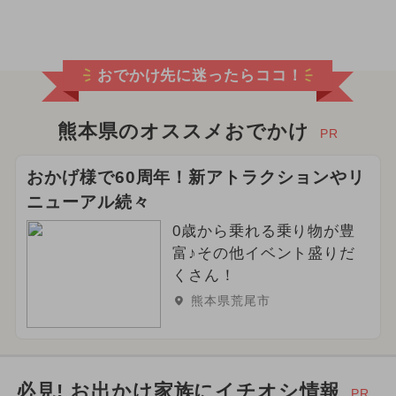
2025年2月のイベント
2025年9月のイベント
雨の日OK
おでかけ先に迷ったらココ！
アート
2026年8月のイベント
2024年8月のイベント
熊本県のオススメおでかけ
PR
2026年7月のイベント
春休み
おかげ様で60周年！新アトラクションやリ
ニューアル続々
2024年3月のイベント
0歳から乗れる乗り物が豊
2026年6月のイベント
グルメフェス
富♪その他イベント盛りだ
くさん！
2026年2月のイベント
熊本県荒尾市
2026年5月のイベント
2024年4月のイベント
日帰り
必見! お出かけ家族にイチオシ情報
PR