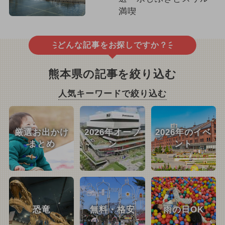
満喫
どんな記事をお探しですか？
熊本県の記事を絞り込む
人気キーワードで絞り込む
厳選お出かけ
2026年オープ
2026年のイベ
まとめ
ン
ント
恐竜
無料・格安
雨の日OK