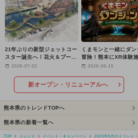
2025年3月のイベント
2024年12月のイベント
GW(ゴールデンウィーク)
21年ぶりの新型ジェットコー
くまモンと一緒にダン
2026年1月のイベント
スター誕生へ！花火＆プール
冒険！熊本にXR体験
も楽しめる熊本グリーンラン
「くまモンダンジョン
2026-07-02
2026-06-15
2025年4月のイベント
ド
ープン
2025年6月のイベント
新オープン・リニューアルへ
2024年11月のイベント
キャラクター
熊本県のトレンドTOPへ
2024年10月のイベント
熊本県の新着一覧へ
2024年9月のイベント
TOP
トレンド
イベント・キャンペーン
2024年9月のイベント