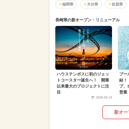
2025年1月のイベント
福岡県
大分県
2026年7
佐賀県
2024年8月のイベント
日帰り
長崎県の新オープン・リニューアル
2024年5月のイベント
2024年3
2026年9月のイベント
グルメフ
2026年4月のイベント
2026年2
ポケモン
ハロウィン
お正
ハウステンボスに初のジェッ
プー
トコースター誕生へ！ 開業
結！
以来最大のプロジェクトに注
プ、
目
営業
2026-06-19
新オー