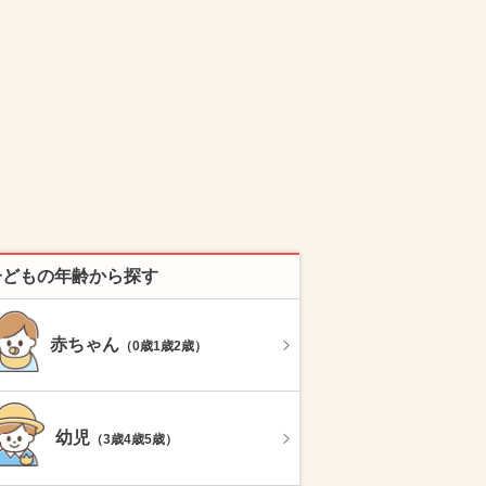
子どもの年齢から探す
赤ちゃん
（0歳1歳2歳）
幼児
（3歳4歳5歳）