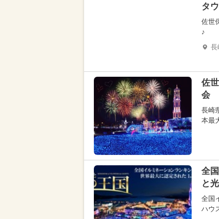
タウ
佐世
♪
長
佐世
会 
長崎
本最
全国
と光
全国
ハウ