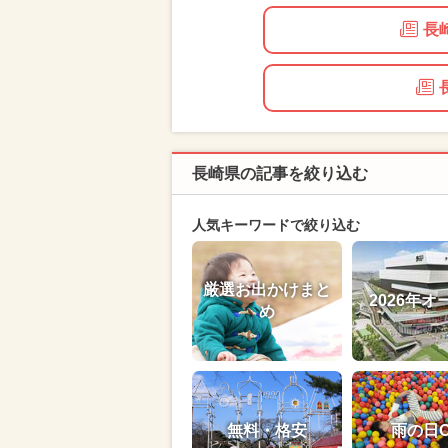
長
長崎県の記事を絞り込む
人気キーワードで絞り込む
厳選お出かけまと
2026年オ
め
無料・格安
雨の日