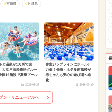
月のイベント
宮崎県
2026年8月のイベント
沖縄県
2024年10月のイベント
2025年4月のイベント
月のイベント
2025年6月のイベント
絶景
ェス
2026年6月のイベント
月のイベント
ご当地グルメ・限定メニュー
月
2024年4月のイベント
冬休み
ルと温泉が1カ所で完
客室ジップラインにボール6
 大江戸温泉物語グルー
万個！長崎・ホテル南風楼が
全国16施設で夏季プール
赤ちゃんも安心の遊び場へ進
化
2026-05-27
2026-03-10
プン・リニューアルへ