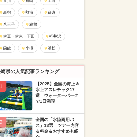
立川
川崎
上野
新宿
熱海
鎌倉
八王子
箱根
伊豆・伊東・下田
軽井沢
函館
小樽
浜松
長崎県の人気記事ランキング
【2025】全国の海上＆
1
水上アスレチック17
選 ウォーターパーク
で1日満喫
全国の「水陸両用バ
2
ス」13選 ツアー内容
＆料金＆おすすめも紹