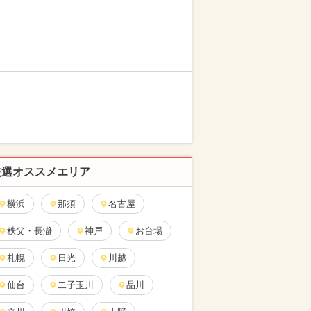
厳選オススメエリア
横浜
那須
名古屋
秩父・長瀞
神戸
お台場
札幌
日光
川越
仙台
二子玉川
品川