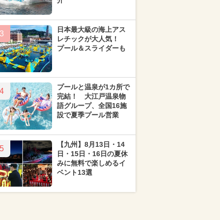
介
日本最大級の海上アス
3
レチックが大人気！
プール＆スライダーも
プールと温泉が1カ所で
4
完結！ 大江戸温泉物
語グループ、全国16施
設で夏季プール営業
【九州】8月13日・14
5
日・15日・16日の夏休
みに無料で楽しめるイ
ベント13選