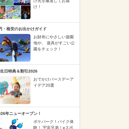
け先を厳選してお届
け！
円・格安のお出かけガイド
お財布にやさしい遊園
地や、 遊具がすごい公
園をチェック！
生日特典＆割引2026
おでかけバースデーア
イデア20選
026年ニューオープン！
ポケパーク！バイク体
験！ 宇宙兄弟！eスポ