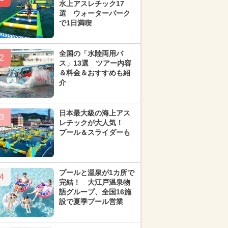
水上アスレチック17
選 ウォーターパーク
で1日満喫
全国の「水陸両用バ
2
ス」13選 ツアー内容
＆料金＆おすすめも紹
介
日本最大級の海上アス
3
レチックが大人気！
プール＆スライダーも
プールと温泉が1カ所で
4
完結！ 大江戸温泉物
語グループ、全国16施
設で夏季プール営業