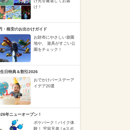
け先を厳選してお届
け！
円・格安のお出かけガイド
お財布にやさしい遊園
地や、 遊具がすごい公
園をチェック！
生日特典＆割引2026
おでかけバースデーア
イデア20選
026年ニューオープン！
ポケパーク！バイク体
験！ 宇宙兄弟！eスポ