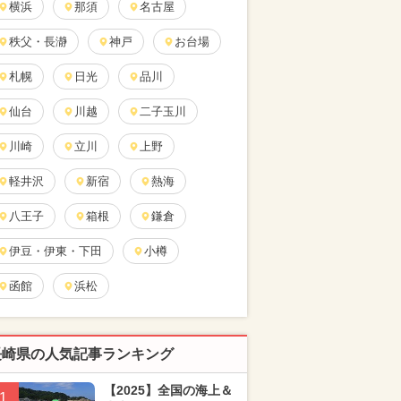
横浜
那須
名古屋
秩父・長瀞
神戸
お台場
札幌
日光
品川
仙台
川越
二子玉川
川崎
立川
上野
軽井沢
新宿
熱海
八王子
箱根
鎌倉
伊豆・伊東・下田
小樽
函館
浜松
長崎県の人気記事ランキング
【2025】全国の海上＆
1