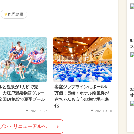
2025年10月のイベント
2026年1月のイベント
0月のイベント
鹿児島県
日帰り
2026年7月のイベント
月のイベント
2024年5月のイベント
月のイベント
2025年6月のイベント
絶景
9
ス
ニュー
2026年2月のイベント
2026年4月のイベント
冬休み
2月のイベント
2024年1月のイベント
ルと温泉が1カ所で完
客室ジップラインにボール6
9
 大江戸温泉物語グルー
万個！長崎・ホテル南風楼が
オ
全国16施設で夏季プール
赤ちゃんも安心の遊び場へ進
化
2026-05-27
2026-03-10
プン・リニューアルへ