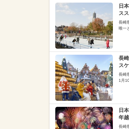
日本
スス
長崎
唯一
長崎
スケ
長崎
1月
日本
年越
長崎