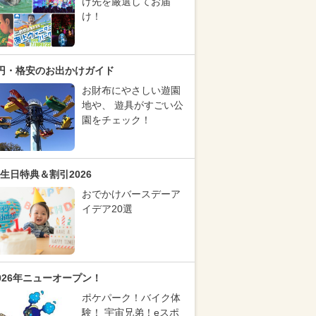
け先を厳選してお届
け！
円・格安のお出かけガイド
お財布にやさしい遊園
地や、 遊具がすごい公
園をチェック！
生日特典＆割引2026
おでかけバースデーア
イデア20選
026年ニューオープン！
ポケパーク！バイク体
験！ 宇宙兄弟！eスポ