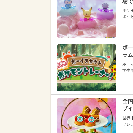
場で
ポケ
ポケピ
ボー
ラム
ボー
学生
全国
ブイ
世界
フレ