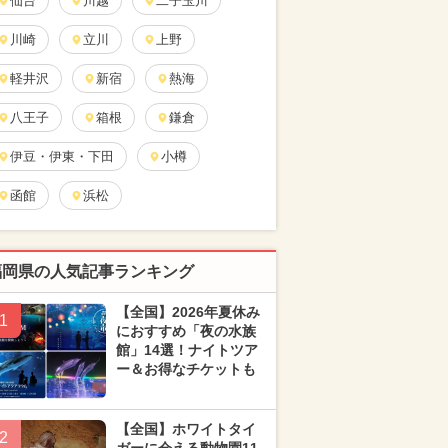
仙台
川越
二子玉川
川崎
立川
上野
軽井沢
新宿
熱海
八王子
箱根
鎌倉
伊豆・伊東・下田
小樽
函館
浜松
福岡県の人気記事ランキング
【全国】2026年夏休み
1
におすすめ「夜の水族
館」14選！ナイトツア
ー＆お得なチケットも
【全国】ホワイトタイ
2