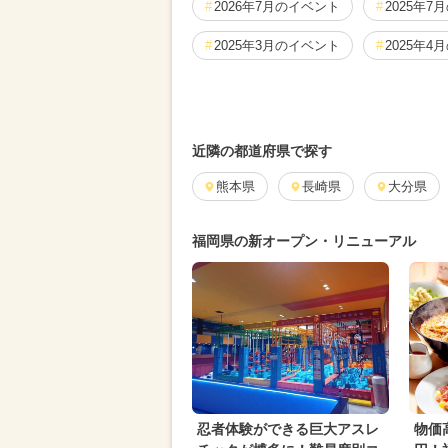
2026年7月のイベント
2025年7
2025年3月のイベント
2025年4
2024年11月のイベント
2025年
2024年8月のイベント
2024年1
近隣の都道府県で探す
2024年10月のイベント
熊本県
長崎県
大分県
2025年
2026年5月のイベント
2024年3
福岡県の新オープン・リニューアル
2026年2月のイベント
2026年3
イルミネーション
職業体験
2026年4月のイベント
2023年1
2024年6月のイベント
夏休み（
2024年1月のイベント
グルメフ
忍者体験ができる巨大アスレ
物価