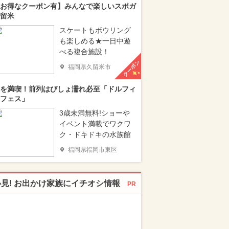
お得なクーポン有】みんなで楽しいスポガ
留米
スケートもボウリング
も楽しめる★一日中遊
べる複合施設！
クーポン
福岡県久留米市
を満喫！前列はびしょ濡れ必至「ドルフィ
フェス」
3歳未満無料!ショーや
イベント満載でワクワ
ク・ドキドキの水族館
福岡県福岡市東区
必見! お出かけ家族にイチオシ情報
PR