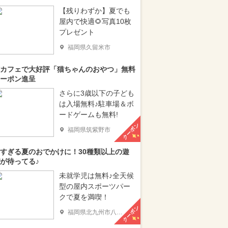
【残りわずか】夏でも
屋内で快適🌻写真10枚
プレゼント
福岡県久留米市
カフェで大好評「猫ちゃんのおやつ」無料
ーポン進呈
さらに3歳以下の子ども
は入場無料♪駐車場＆ボ
ードゲームも無料!
クーポン
福岡県筑紫野市
すぎる夏のおでかけに！30種類以上の遊
が待ってる♪
未就学児は無料♪全天候
型の屋内スポーツパー
クで夏を満喫！
クーポン
福岡県北九州市八幡西区