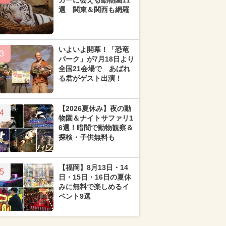
ガーに会える動物園11
選 関東＆関西も網羅
いよいよ開幕！「恐竜
3
パーク」が7月18日より
全国21会場で あばれ
る君がゲスト出演！
【2026夏休み】夜の動
4
物園＆ナイトサファリ1
6選！暗闇で動物観察＆
探検・子供無料も
【福岡】8月13日・14
5
日・15日・16日の夏休
みに無料で楽しめるイ
ベント9選