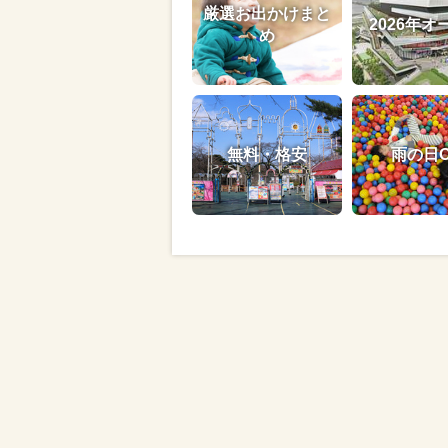
厳選お出かけまと
2026年オ
め
無料・格安
雨の日