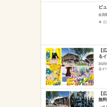
ピュ
会員
広
【広
るイ
20
るイ
【広
無料