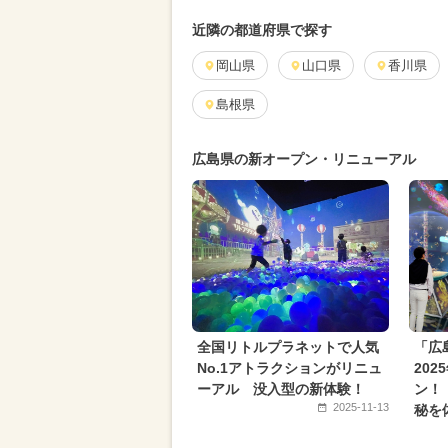
2025年4月のイベント
キャラク
近隣の都道府県で探す
2026年8月のイベント
岡山県
山口県
2024年1
香川県
2025年6月のイベント
島根県
2025年1
2024年5月のイベント
スイーツ
広島県の新オープン・リニューアル
2026年4月のイベント
冬休み
2026年6月のイベント
職業体験
ご当地グルメ・限定メニュー
ク
夏休み（涼しい）
お正月
全国リトルプラネットで人気
「広
No.1アトラクションがリニュ
202
ーアル 没入型の新体験！
ン！
2025-11-13
秘を