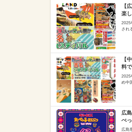
【広
楽し
20
され
【中
料で
20
め中
広島
べっ
広島