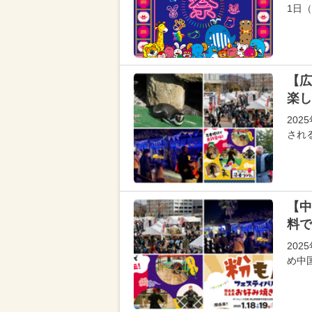
1日（
【広
楽し
20
され
【中
料で
20
め中