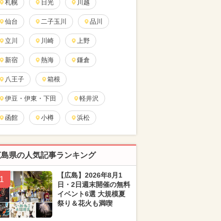
札幌
日光
川越
仙台
二子玉川
品川
立川
川崎
上野
新宿
熱海
鎌倉
八王子
箱根
伊豆・伊東・下田
軽井沢
函館
小樽
浜松
広島県の人気記事ランキング
【広島】2026年8月1
1
日・2日週末開催の無料
イベント6選 大規模夏
祭り＆花火も満喫