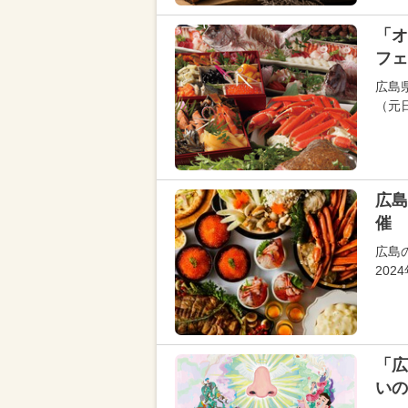
「オ
フェ
広島
（元
広島
催 
広島
202
「広
いの