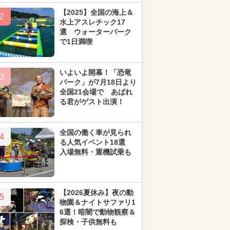
【2025】全国の海上＆
2
水上アスレチック17
選 ウォーターパーク
で1日満喫
いよいよ開幕！「恐竜
3
パーク」が7月18日より
全国21会場で あばれ
る君がゲスト出演！
全国の働く車が見られ
4
る人気イベント18選
入場無料・重機試乗も
【2026夏休み】夜の動
5
物園＆ナイトサファリ1
6選！暗闇で動物観察＆
探検・子供無料も