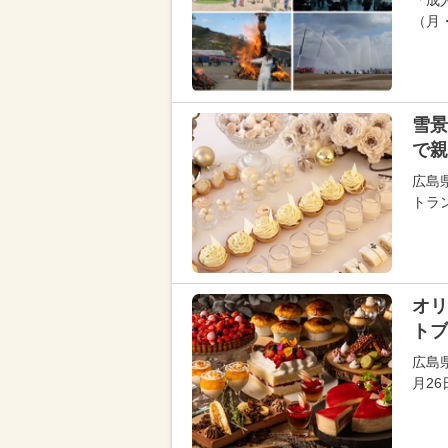
「成
（月
雪景
で親
広島
トラン
オリ
トブ
広島
月2