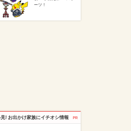
ーツ！
必見! お出かけ家族にイチオシ情報
PR