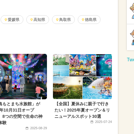
ター
2025年10月のイベント
0月のイベント
愛媛県
高知県
2026年5月のイベント
鳥取県
徳島県
月のイベント
2024年8月のイベント
ビュッフェ
2024年6月のイベント
2024年4月のイベント
いちごビュッフェ
Twe
2026年2月のイベント
夏休み（日帰り）
リスマス
2026年3月のイベント
2024年1月のイベント
2024年2月のイベント
島もとまち水族館」が
【全国】夏休みに親子で行き
5年10月31日オープ
たい！2025年夏オープン＆リ
 8つの空間で生命の神
ニューアルスポット30選
2025-07-24
体験
2025-08-29