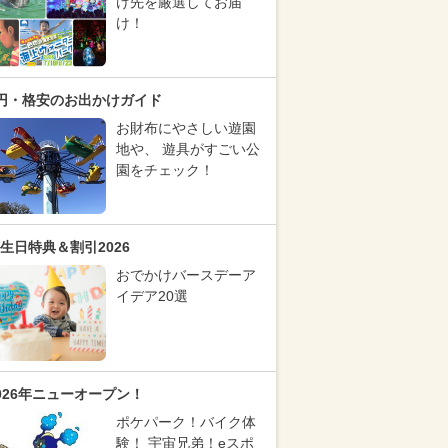
け先を厳選してお届
け！
円・格安のお出かけガイド
お財布にやさしい遊園
地や、 遊具がすごい公
園をチェック！
生日特典＆割引2026
おでかけバースデーア
イデア20選
026年ニューオープン！
ポケパーク！バイク体
験！ 宇宙兄弟！eスポ