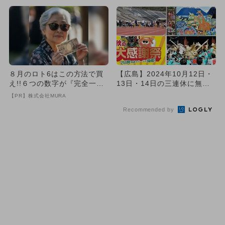
８月のロト6はこの方法で買
【広島】2024年10月12日・
え!!６つの数字が『完全一
13日・14日の三連休に無料
致』する方法
で楽しめるイベント1...
【PR】株式会社MURA
Recommended by