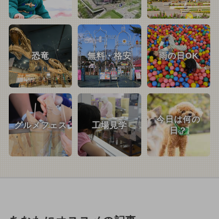
恐竜
無料・格安
雨の日OK
今日は何の
グルメフェス
工場見学
日？