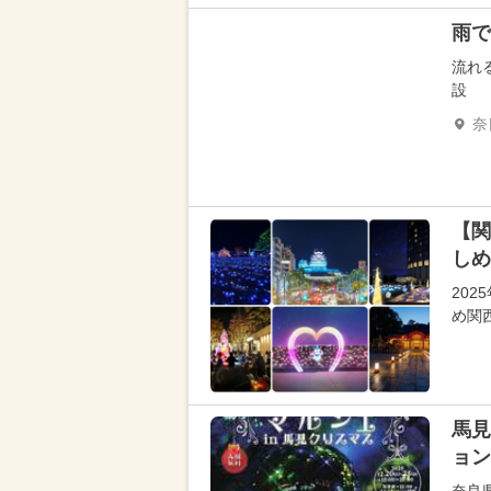
雨で
流れ
設
奈
【関
しめ
20
め関
馬見
ョン