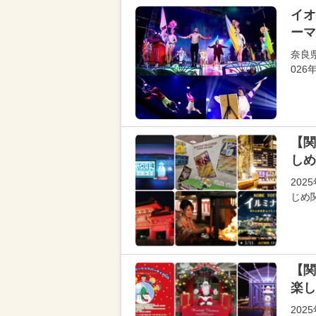
イオ
ーマ
奈良
02
【関
しめ
202
じめ
【関
楽し
202