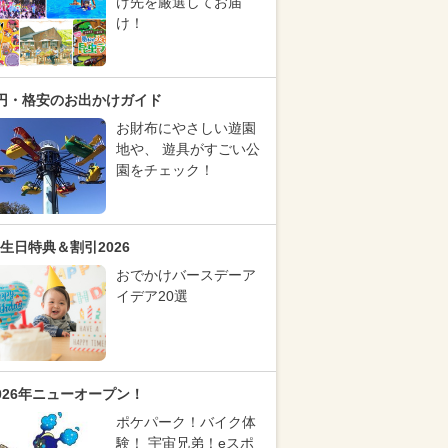
け先を厳選してお届
け！
円・格安のお出かけガイド
お財布にやさしい遊園
地や、 遊具がすごい公
園をチェック！
生日特典＆割引2026
おでかけバースデーア
イデア20選
026年ニューオープン！
ポケパーク！バイク体
験！ 宇宙兄弟！eスポ