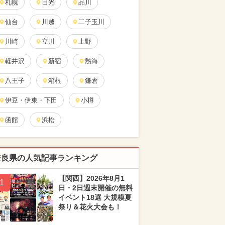
札幌
日光
品川
仙台
川越
二子玉川
川崎
立川
上野
軽井沢
新宿
熱海
八王子
箱根
鎌倉
伊豆・伊東・下田
小樽
函館
浜松
奈良県の人気記事ランキング
【関西】2026年8月1
1
日・2日週末開催の無料
イベント18選 大規模夏
祭り＆花火大会も！