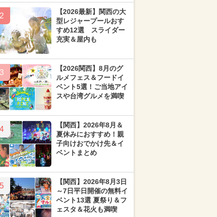
【2026最新】関西の大
2
型レジャープールおす
すめ12選 スライダー
充実＆屋内も
【2026関西】8月のグ
3
ルメフェス＆フードイ
ベント5選！ご当地アイ
スや台湾グルメを満喫
【関西】2026年8月＆
4
夏休みにおすすめ！親
子向けおでかけ先＆イ
ベントまとめ
【関西】2026年8月3日
5
～7日平日開催の無料イ
ベント13選 夏祭り＆フ
ェスタ＆花火も満喫