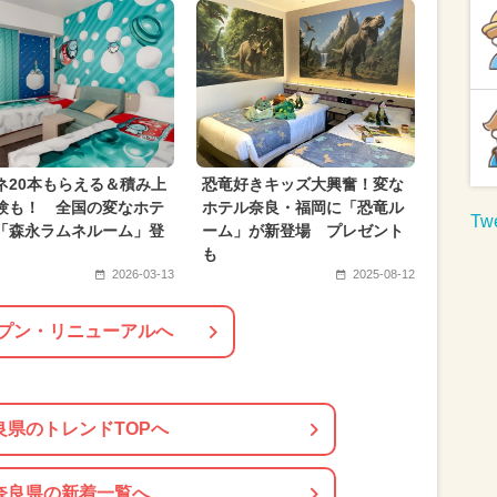
ター
2025年4月のイベント
月のイベント
日帰り
2024年3月のイベント
月のイベント
2025年10月のイベント
月のイベント
スポーツ
アート
民の日・市民の日
1日中遊べる
ネ20本もらえる＆積み上
恐竜好きキッズ大興奮！変な
験も！ 全国の変なホテ
ホテル奈良・福岡に「恐竜ル
Twe
「森永ラムネルーム」登
ーム」が新登場 プレゼント
も
2026-03-13
2025-08-12
プン・リニューアルへ
良県のトレンドTOPへ
奈良県の新着一覧へ