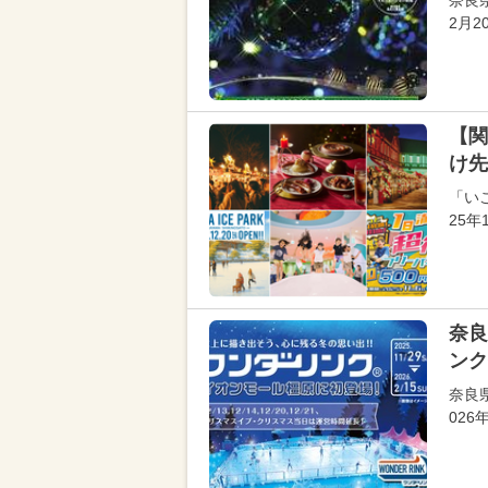
奈良
2月
【関
け先
「い
25
奈良
ンク
奈良
02