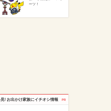
ーツ！
必見! お出かけ家族にイチオシ情報
PR