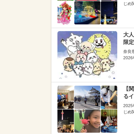
じめ
大人
限定
奈良
202
【関
るイ
202
じめ