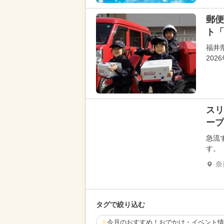
郵便
ト「
福井
20
スリ
ープ
急流
す。
奈
タグで絞り込む
今月のおすすめ！おでかけ・イベント情