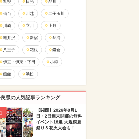
札幌
日光
品川
仙台
川越
二子玉川
川崎
立川
上野
軽井沢
新宿
熱海
八王子
箱根
鎌倉
伊豆・伊東・下田
小樽
函館
浜松
奈良県の人気記事ランキング
【関西】2026年8月1
1
日・2日週末開催の無料
イベント18選 大規模夏
祭り＆花火大会も！