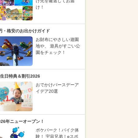
け先を厳選してお届
け！
円・格安のお出かけガイド
お財布にやさしい遊園
地や、 遊具がすごい公
園をチェック！
生日特典＆割引2026
おでかけバースデーア
イデア20選
026年ニューオープン！
ポケパーク！バイク体
験！ 宇宙兄弟！eスポ