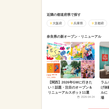
2024年10月のイベント
2026年
2025年3月のイベント
雨の日OK
近隣の都道府県で探す
2026年4月のイベント
大阪府
兵庫県
2025年7
京都府
2024年12月のイベント
2025年
奈良県の新オープン・リニューアル
2025年9月のイベント
キャラク
2025年5月のイベント
2025年6
2024年5月のイベント
2024年8
2024年4月のイベント
2024年6
いちごビュッフェ
都民の日・県
【関西】2026年GWに行きた
ラム
い！話題・注目のオープン＆
げ体
リニューアルスポット11選
ルに
2026-04-24
場