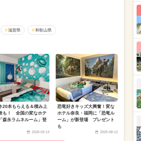
7月のイベント
2026年3月のイベント
2026年6月のイベント
2026年5月のイベント
月のイベント
滋賀県
2024年9月のイベント
和歌山県
1月のイベント
2025年8月のイベント
ター
2025年4月のイベント
月のイベント
日帰り
2024年3月のイベント
月のイベント
2025年10月のイベント
月のイベント
スポーツ
アート
民の日・市民の日
1日中遊べる
ネ20本もらえる＆積み上
恐竜好きキッズ大興奮！変な
験も！ 全国の変なホテ
ホテル奈良・福岡に「恐竜ル
「森永ラムネルーム」登
ーム」が新登場 プレゼント
も
2026-03-13
2025-08-12