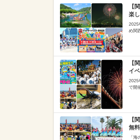
【関
楽し
20
め関
【関
イベ
20
で開
【関
無料
「海の