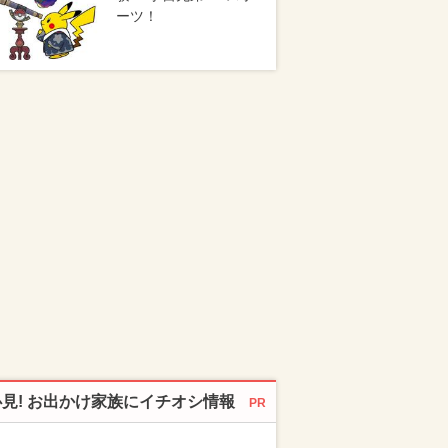
ーツ！
必見! お出かけ家族にイチオシ情報
PR