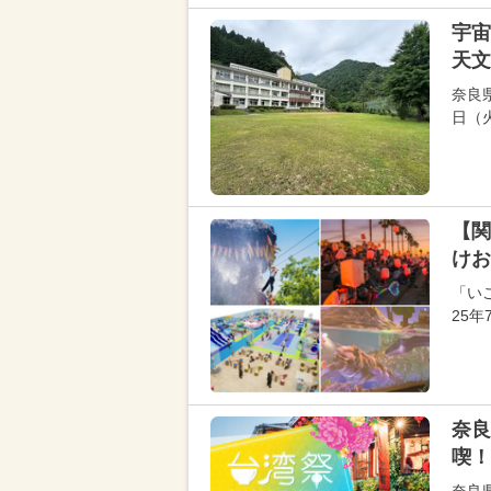
宇宙
天文
奈良
日（
【関
けお
「い
25
奈良
喫！