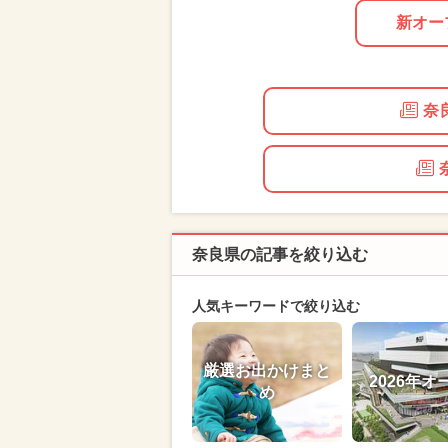
新オー
奈
奈良県の記事を絞り込む
人気キーワードで絞り込む
厳選お出かけまと
2026年オ
め