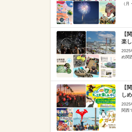
（月
【関
楽し
20
め関
【関
しめ
20
関西