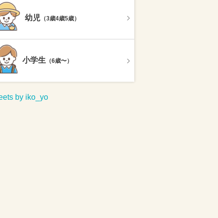
幼児
（3歳4歳5歳）
小学生
（6歳〜）
ets by iko_yo