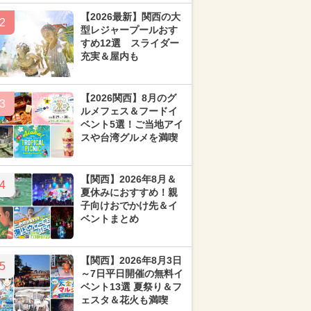
【2026最新】関西の大
2
型レジャープールおす
すめ12選 スライダー
充実＆屋内も
【2026関西】8月のグ
3
ルメフェス＆フードイ
ベント5選！ご当地アイ
スや台湾グルメを満喫
【関西】2026年8月＆
4
夏休みにおすすめ！親
子向けおでかけ先＆イ
ベントまとめ
【関西】2026年8月3日
5
～7日平日開催の無料イ
ベント13選 夏祭り＆フ
ェスタ＆花火も満喫