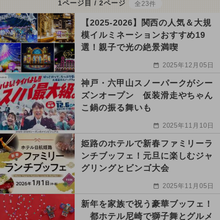
1ページ目 / 2ページ
全23件
【2025-2026】関西の人気＆大規
模イルミネーションおすすめ19
選！親子で光の絶景満喫
2025年12月05日
神戸・六甲山スノーパークがシー
ズンオープン 仮装滑走やちゃん
こ鍋の振る舞いも
2025年11月10日
姫路のホテルで新春ファミリーラ
ンチブッフェ！元旦に楽しむジャ
グリングとビンゴ大会
2025年11月05日
新年を家族で祝う豪華ブッフェ！
都ホテル尼崎で獅子舞とグルメ