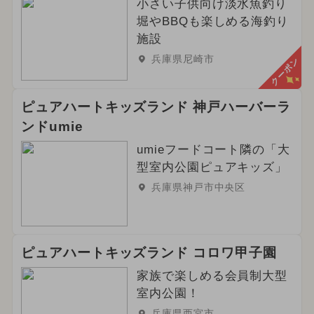
小さい子供向け淡水魚釣り
グルメフェス
イルミネーション
堀やBBQも楽しめる海釣り
施設
2024年3月のイベント
兵庫県尼崎市
クーポン
2025年6月のイベント
ピュアハートキッズランド 神戸ハーバーラ
ご当地グルメ・限定メニュー
ンドumie
umieフードコート隣の「大
型室内公園ピュアキッズ」
兵庫県神戸市中央区
ピュアハートキッズランド コロワ甲子園
家族で楽しめる会員制大型
室内公園！
兵庫県西宮市