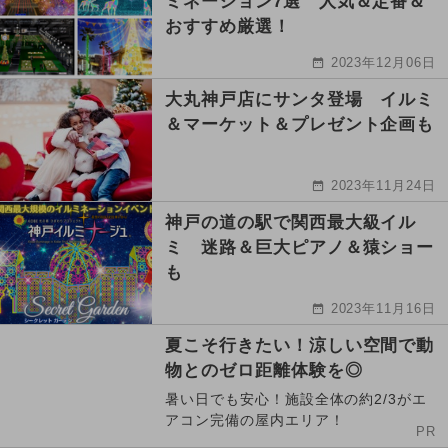
ミネーション7選 人気＆定番＆
おすすめ厳選！
2023年12月06日
大丸神戸店にサンタ登場 イルミ
＆マーケット＆プレゼント企画も
2023年11月24日
神戸の道の駅で関西最大級イル
ミ 迷路＆巨大ピアノ＆猿ショー
も
2023年11月16日
夏こそ行きたい！涼しい空間で動
物とのゼロ距離体験を◎
暑い日でも安心！施設全体の約2/3がエ
アコン完備の屋内エリア！
PR