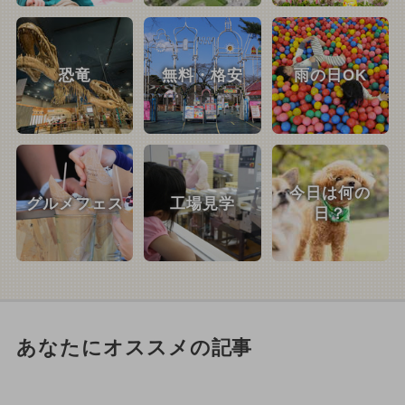
恐竜
無料・格安
雨の日OK
今日は何の
グルメフェス
工場見学
日？
あなたにオススメの記事