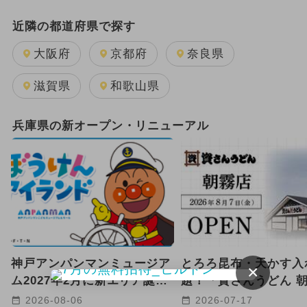
日帰り
2025年12月のイベント
近隣の都道府県で探す
GW(ゴールデンウィーク)
大阪府
京都府
奈良県
2025年11月のイベント
滋賀県
和歌山県
2024年12月のイベント
兵庫県の新オープン・リニューアル
2024年5月のイベント
2024年7月のイベント
2025年9月のイベント
キャラクター
雨の日OK
2026年1月のイベント
神戸アンパンマンミュージア
とろろ昆布・天かす入
×
2024年11月のイベント
ム2027年2月に新エリア誕生
題！「資さんうどん 
へ 海と冒険がテーマ！
店」が明石市に2026年
2025年8月のイベント
2026-08-06
2026-07-17