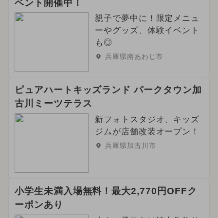
ベント開催中！
2025年1月のイベント
親子で夢中に！限定メニュ
2026年4月のイベント
ーやグッズ、体験イベント
も◎
2024年9月のイベント
兵庫県南あわじ市
2025年2月のイベント
職業体験
ピュアハートキッズランド パークタウン加
2026年3月のイベント
古川ミーツテラス
2026年5月のイベント
新フォトスタジオ、キッズ
ジムが店舗改装オープン！
2024年4月のイベント
兵庫県加古川市
2024年8月のイベント
2025年4月のイベント
冬休み
小学生未満入場無料！最大2,770円OFFク
ーポンあり
2025年5月のイベント
ハロウィン