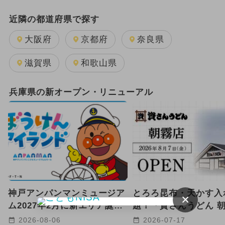
日帰り
2025年12月のイベント
近隣の都道府県で探す
GW(ゴールデンウィーク)
大阪府
京都府
奈良県
2025年11月のイベント
滋賀県
和歌山県
2024年12月のイベント
兵庫県の新オープン・リニューアル
2024年5月のイベント
2024年7月のイベント
2025年9月のイベント
キャラクター
雨の日OK
2026年1月のイベント
神戸アンパンマンミュージア
とろろ昆布・天かす入
×
2024年11月のイベント
ム2027年2月に新エリア誕生
題！「資さんうどん 
へ 海と冒険がテーマ！
店」が明石市に2026年
2025年8月のイベント
2026-08-06
2026-07-17