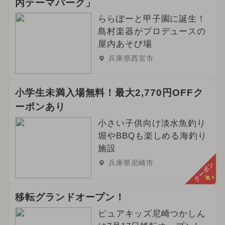
内テーマパーク」
2025年1月のイベント
ららぽーと甲子園に誕生！
2026年4月のイベント
島村楽器がプロデュースの
屋内あそび場
2024年9月のイベント
兵庫県西宮市
2025年2月のイベント
職業体験
小学生未満入場無料！最大2,770円OFFク
2026年3月のイベント
ーポンあり
2026年5月のイベント
小さい子供向け淡水魚釣り
堀やBBQも楽しめる海釣り
2024年4月のイベント
施設
兵庫県尼崎市
クーポン
2024年8月のイベント
2025年4月のイベント
冬休み
移転グランドオープン！
2025年5月のイベント
ハロウィン
ピュアキッズ尼崎つかしん