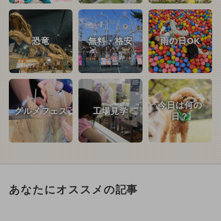
恐竜
無料・格安
雨の日OK
今日は何の
グルメフェス
工場見学
日？
あなたにオススメの記事