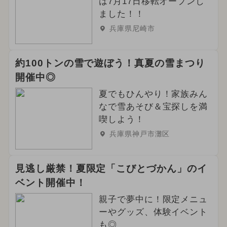
は7月17日移転オープンし
グルメフェス
イルミネーション
ました！！
兵庫県尼崎市
2024年3月のイベント
2025年6月のイベント
約100トンの雪で遊ぼう！真夏の雪まつり
開催中◎
ご当地グルメ・限定メニュー
夏でもひんやり！家族みん
なで雪あそび＆宝探しを満
喫しよう！
兵庫県神戸市灘区
見逃し厳禁！夏限定「こびとづかん」のイ
ベント開催中！
親子で夢中に！限定メニュ
ーやグッズ、体験イベント
も◎