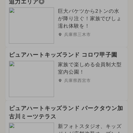
迫力エリア◎
2025年1月のイベント
巨大バケツから2トンの水
2026年4月のイベント
が降り注ぐ！家族でびしょ
濡れ体験を！
2024年9月のイベント
兵庫県三木市
2025年2月のイベント
職業体験
ピュアハートキッズランド コロワ甲子園
2026年3月のイベント
家族で楽しめる会員制大型
2026年5月のイベント
室内公園！
兵庫県西宮市
2024年4月のイベント
2024年8月のイベント
ピュアハートキッズランド パークタウン加
2025年4月のイベント
冬休み
古川ミーツテラス
2025年5月のイベント
ハロウィン
新フォトスタジオ、キッズ