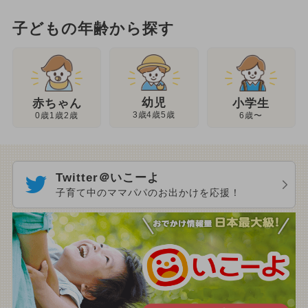
子どもの年齢から探す
幼児
赤ちゃん
小学生
3歳4歳5歳
0歳1歳2歳
6歳〜
Twitter＠いこーよ
子育て中のママパパのお出かけを応援！