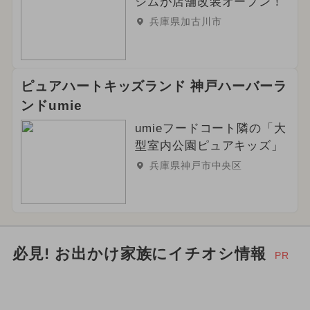
ジムが店舗改装オープン！
グルメフェス
イルミネーション
兵庫県加古川市
2024年3月のイベント
2025年6月のイベント
ピュアハートキッズランド 神戸ハーバーラ
ンドumie
ご当地グルメ・限定メニュー
umieフードコート隣の「大
型室内公園ピュアキッズ」
兵庫県神戸市中央区
必見! お出かけ家族にイチオシ情報
PR