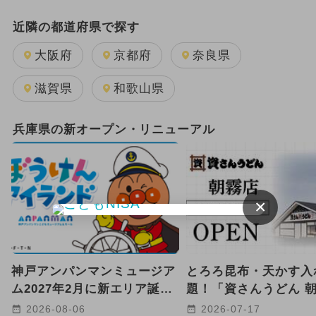
日帰り
2025年12月のイベント
近隣の都道府県で探す
GW(ゴールデンウィーク)
大阪府
京都府
奈良県
2025年11月のイベント
滋賀県
和歌山県
2024年12月のイベント
兵庫県の新オープン・リニューアル
2024年5月のイベント
2024年7月のイベント
×
2025年9月のイベント
キャラクター
雨の日OK
2026年1月のイベント
神戸アンパンマンミュージア
とろろ昆布・天かす入
2024年11月のイベント
ム2027年2月に新エリア誕生
題！「資さんうどん 
へ 海と冒険がテーマ！
店」が明石市に2026年
2025年8月のイベント
2026-08-06
2026-07-17