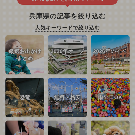
兵庫県の記事を絞り込む
人気キーワードで絞り込む
厳選お出かけ
2026年オープ
2026年のイベ
まとめ
ン
ント
恐竜
無料・格安
雨の日OK