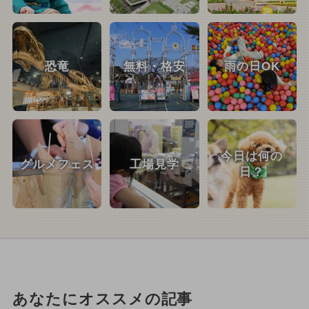
恐竜
無料・格安
雨の日OK
今日は何の
グルメフェス
工場見学
日？
あなたにオススメの記事