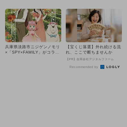
リアル体験 お得なセット券
ゴジラの素焼き色塗り体験開
登場
催
兵庫県淡路市ニジゲンノモリ
【宝くじ落選】外れ続ける流
×「SPY×FAMILY」がコラ
れ、ここで断ちませんか
ボ 期間限定「巨大迷路...
【PR】合同会社デジタルファーム
Recommended by