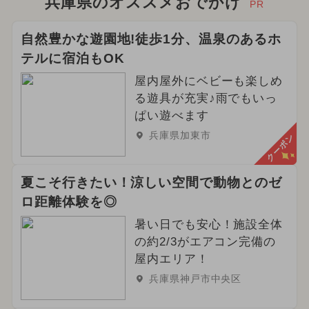
兵庫県のオススメおでかけ
PR
自然豊かな遊園地!徒歩1分、温泉のあるホ
テルに宿泊もOK
屋内屋外にベビーも楽しめ
る遊具が充実♪雨でもいっ
ぱい遊べます
兵庫県加東市
クーポン
夏こそ行きたい！涼しい空間で動物とのゼ
ロ距離体験を◎
暑い日でも安心！施設全体
の約2/3がエアコン完備の
屋内エリア！
兵庫県神戸市中央区