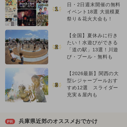
日・2日週末開催の無料
1
イベント18選 大規模夏
祭り＆花火大会も！
【全国】夏休みに行き
たい！水遊びができる
2
「道の駅」13選！川遊
び・プール・無料も
【2026最新】関西の大
型レジャープールおす
3
すめ12選 スライダー
充実＆屋内も
兵庫県近郊のオススメおでかけ
PR