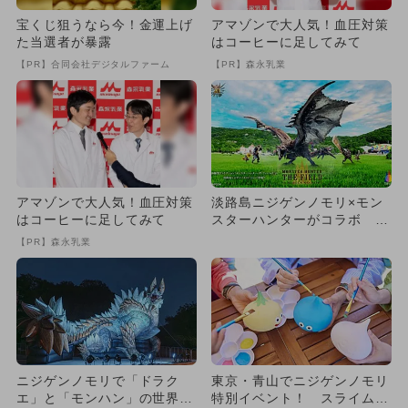
宝くじ狙うなら今！金運上げ
アマゾンで大人気！血圧対策
た当選者が暴露
はコーヒーに足してみて
【PR】合同会社デジタルファーム
【PR】森永乳業
アマゾンで大人気！血圧対策
淡路島ニジゲンノモリ×モン
はコーヒーに足してみて
スターハンターがコラボ 期
間限定で新アトラクション登
【PR】森永乳業
場
ニジゲンノモリで「ドラク
東京・青山でニジゲンノモリ
エ」と「モンハン」の世界を
特別イベント！ スライムや