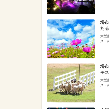
堺市
たる
大阪
スト
堺市
モス
大阪
ストの