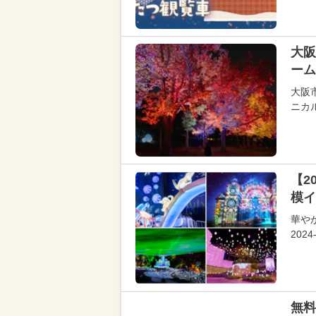
大阪
ーム
大阪
ニカ
【2
模イ
華や
20
無料