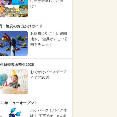
け先を厳選してお届
け！
円・格安のお出かけガイド
お財布にやさしい遊園
地や、 遊具がすごい公
園をチェック！
生日特典＆割引2026
おでかけバースデーア
イデア20選
026年ニューオープン！
ポケパーク！バイク体
験！ 宇宙兄弟！eスポ