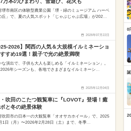
7万本のひまわり、雪遊び、花火も
府堺市南区の体験型農業公園「堺・緑のミュージアム ハーベ
の丘」で、夏の人気スポット「じゃぶじゃぶ広場」が202…
0
2026年07月22日
025-2026】関西の人気＆大規模イルミネーショ
すすめ19選！親子で光の絶景満喫
かな演出で、子供も大人も楽しめる「イルミネーション」。
25-2026年シーズンも、各地でさまざまなイルミネーシ…
誕
2025年12月04日
・吹田のこたつ観覧車に『LOVOT』登場！癒
ボと冬の絶景体験
2
府吹田市の日本一の大観覧車「オオサカホイール」で、2025
月1日（月）〜2026年2月28日（土）まで、冬季…