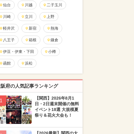
仙台
川越
二子玉川
川崎
立川
上野
軽井沢
新宿
熱海
八王子
箱根
鎌倉
伊豆・伊東・下田
小樽
函館
浜松
大阪府の人気記事ランキング
【関西】2026年8月1
1
日・2日週末開催の無料
イベント18選 大規模夏
祭り＆花火大会も！
【2026最新】関西の大