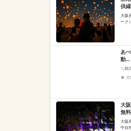
供縁
大阪府
ーク
あべ
動...
＼幼
大
大阪
無料
大阪
中自