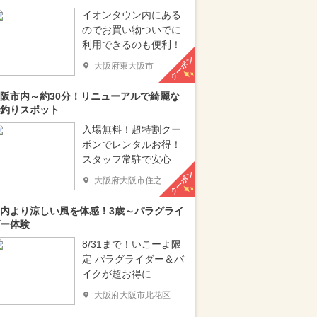
イオンタウン内にある
のでお買い物ついでに
利用できるのも便利！
クーポン
大阪府東大阪市
阪市内～約30分！リニューアルで綺麗な
釣りスポット
入場無料！超特割クー
ポンでレンタルお得！
スタッフ常駐で安心
クーポン
大阪府大阪市住之江区
内より涼しい風を体感！3歳～パラグライ
ー体験
8/31まで！いこーよ限
定 パラグライダー＆バ
イクが超お得に
大阪府大阪市此花区