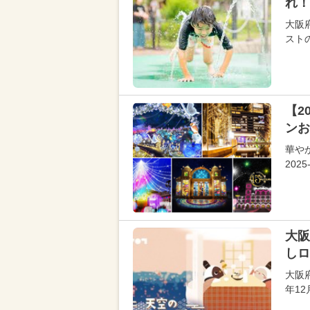
れ！
大阪
スト
【2
ンお
華や
20
大阪
しロ
大阪
年12