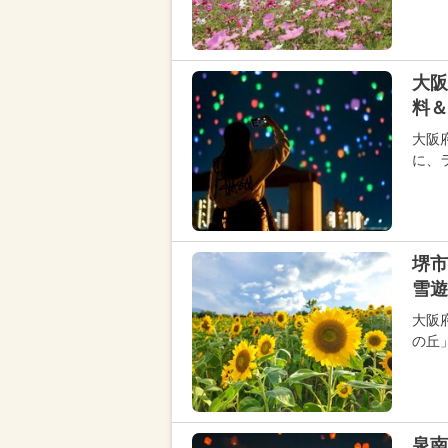
大阪
料＆
大阪
に、
堺市
雪遊
大阪
の丘」
泉南