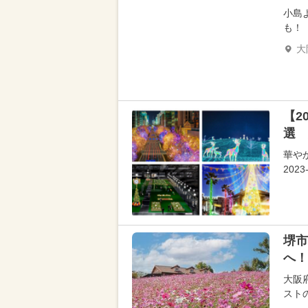
小島
も！
大
【2
選 
華や
20
堺市
へ！
大阪
スト