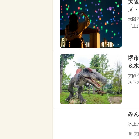
大阪
メ・
大阪
（土
堺市
＆水
大阪
ストの
みん
氷上
大