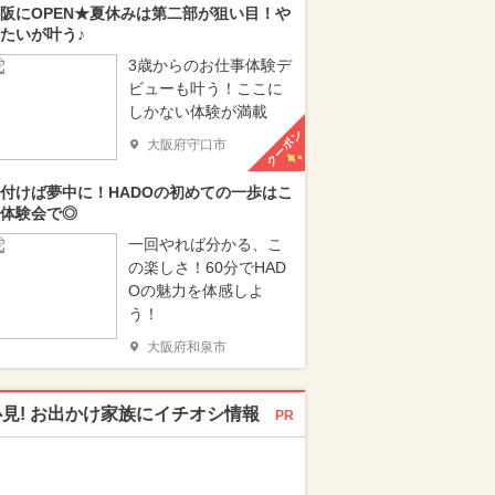
阪にOPEN★夏休みは第二部が狙い目！や
たいが叶う♪
3歳からのお仕事体験デ
ビューも叶う！ここに
しかない体験が満載
クーポン
大阪府守口市
付けば夢中に！HADOの初めての一歩はこ
体験会で◎
一回やれば分かる、こ
の楽しさ！60分でHAD
Oの魅力を体感しよ
う！
大阪府和泉市
必見! お出かけ家族にイチオシ情報
PR