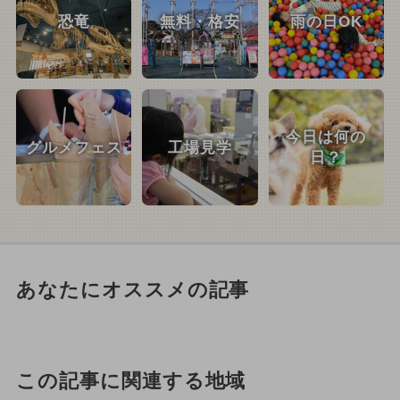
恐竜
無料・格安
雨の日OK
今日は何の
グルメフェス
工場見学
日？
あなたにオススメの記事
この記事に関連する地域