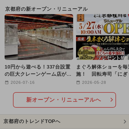
2025年11月のイベント
京都府の新オープン・リニューアル
2026年1月のイベント
2026年8月のイベント
キャラクター
2025年3月のイベント
2024年3月のイベント
10円から遊べる！337台設置
まぐろ解体ショーを毎
2025年9月のイベント
の巨大クレーンゲーム店が京
施！ 回転寿司「にぎ
都に初上陸！子育て世代も安
兵衛」が京都桂川にリ
2026-07-16
2026-05-28
2024年11月のイベント
心
アル
2024年4月のイベント
新オープン・リニューアルへ
2024年9月のイベント
京都府のトレンドTOPへ
2024年12月のイベント