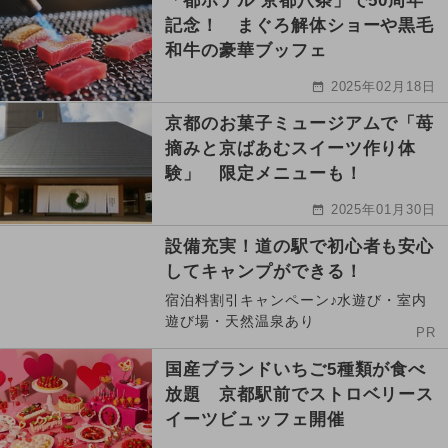
「都ホテル 京都八条」で50周年
記念！ まぐろ解体ショーや黒毛
和牛の豪華ブッフェ
2025年02月18日
京都のお菓子ミュージアムで「苺
摘みと京ばあむスイーツ作り体
験」 限定メニューも！
2025年01月30日
設備充実！道の駅で初心者も安心
してキャンプができる！
宿泊料割引キャンペーン♪水遊び・室内
遊び場・天然温泉あり
PR
国産ブランドいちご5種類が食べ
放題 京都駅前でストロベリース
イーツビュッフェ開催