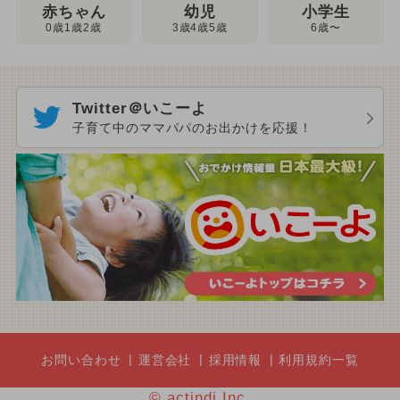
幼児
赤ちゃん
小学生
3歳4歳5歳
0歳1歳2歳
6歳〜
Twitter＠いこーよ
子育て中のママパパのお出かけを応援！
お問い合わせ
運営会社
採用情報
利用規約一覧
© actindi Inc.