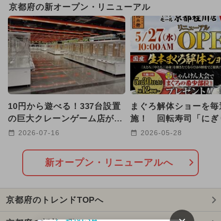
京都府の新オープン・リニューアル
2026年1月のイベント
2026年8月のイベント
キャラクター
2025年3月のイベント
2024年3月のイベント
10円から遊べる！337台設置
まぐろ解体ショーを毎
2025年9月のイベント
の巨大クレーンゲーム店が京
施！ 回転寿司「にぎ
都に初上陸！子育て世代も安
兵衛」が京都桂川にリ
2026-07-16
2026-05-28
2024年11月のイベント
心
アル
2024年4月のイベント
新オープン・リニューアルへ
2024年9月のイベント
京都府のトレンドTOPへ
2024年12月のイベント