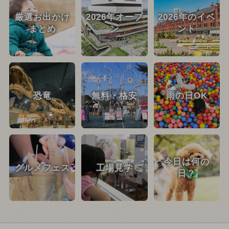
厳選お出かけ
2026年オープ
2026年のイベ
まとめ
ン
ント
恐竜
無料・格安
雨の日OK
今日は何の
グルメフェス
工場見学
日？