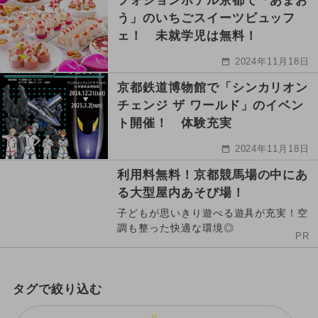
フォションホテル京都で「あまお
う」のいちごスイーツビュッフ
ェ！ 未就学児は無料！
2024年11月18日
京都鉄道博物館で「シンカリオン
チェンジ ザ ワールド」のイベン
ト開催！ 体験充実
2024年11月18日
利用料無料！京都競馬場の中にあ
る大型屋内あそび場！
子どもが思いきり遊べる遊具が充実！空
調も整った快適な環境◎
PR
タグで絞り込む