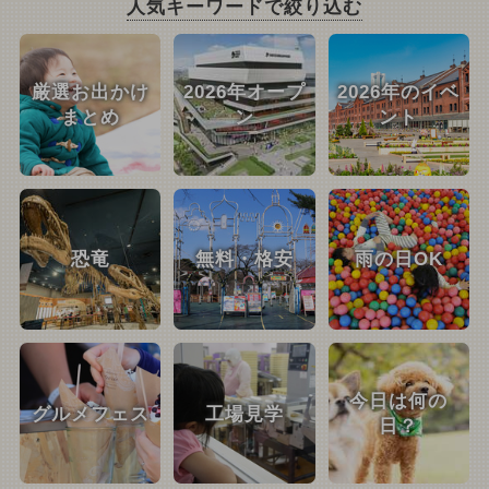
人気キーワードで絞り込む
厳選お出かけ
2026年オープ
2026年のイベ
まとめ
ン
ント
恐竜
無料・格安
雨の日OK
今日は何の
グルメフェス
工場見学
日？