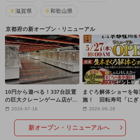
GW(ゴールデンウィーク)
滋賀県
和歌山県
2025年11月のイベント
京都府の新オープン・リニューアル
2026年1月のイベント
2026年8月のイベント
キャラクター
2025年3月のイベント
2024年3月のイベント
10円から遊べる！337台設置
まぐろ解体ショーを毎
2025年9月のイベント
の巨大クレーンゲーム店が京
施！ 回転寿司「にぎ
都に初上陸！子育て世代も安
兵衛」が京都桂川にリ
2026-07-16
2026-05-28
2024年11月のイベント
心
アル
2024年4月のイベント
新オープン・リニューアルへ
2024年9月のイベント