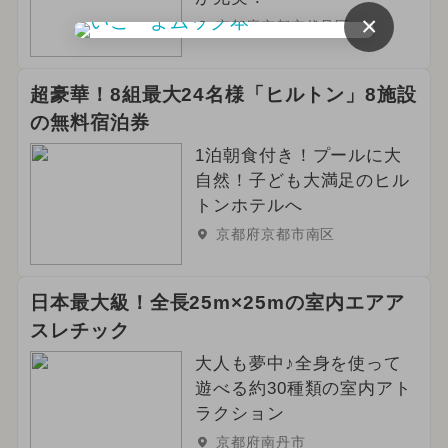
2025年5月のイベント
×
京都府京都市伏見区
2026年3月のイベント
グルメフェス
超豪華！8組最大24名様「ヒルトン」8施設
2024年5月のイベント
の無料宿泊券
2025年2月のイベント
1泊朝食付き！プールに大
自然！子ども大満足のヒル
2026年2月のイベント
クリスマス
トンホテルへ
京都府京都市南区
2024年8月のイベント
2025年7月のイベント
日本最大級！全長25m×25mの室内エアア
スレチック
2024年2月のイベント
大人も夢中♪全身を使って
2024年6月のイベント
遊べる約30種類の室内アト
ラクション
スイーツビュッフェ
京都府南丹市