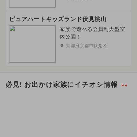
2026年4月のイベント
お正月
ピュアハートキッズランド伏見桃山
冬休み
ご当地グルメ・限定メニュー
家族で遊べる会員制大型室
内公園！
2026年6月のイベント
京都府京都市伏見区
いちごビュッフェ
夏休み（日帰り）
2025年6月のイベント
必見! お出かけ家族にイチオシ情報
PR