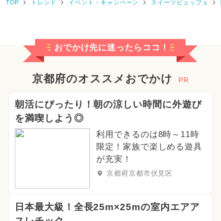
TOP
トレンド
イベント・キャンペーン
スイーツビュッフェ
2025年8月のイベント
2026年7月のイベント
おでかけ先に迷ったらココ！
2024年10月のイベント
2025年4月のイベント
京都府のオススメおでかけ
PR
2025年12月のイベント
朝活にぴったり！朝の涼しい時間に外遊び
を満喫しよう◎
2026年5月のイベント
利用できるのは8時～11時
2025年1月のイベント
限定！家族で楽しめる遊具
が充実！
2025年5月のイベント
京都府京都市伏見区
2026年3月のイベント
グルメフェス
日本最大級！全長25m×25mの室内エアア
2024年5月のイベント
スレチック