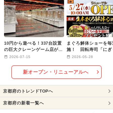
2026年8月のイベント
キャラクター
2025年3月のイベント
2024年3月のイベント
10円から遊べる！337台設置
まぐろ解体ショーを毎
2025年9月のイベント
の巨大クレーンゲーム店が京
施！ 回転寿司「にぎ
都に初上陸！子育て世代も安
兵衛」が京都桂川にリ
2026-07-15
2026-05-28
2024年11月のイベント
心
アル
2024年4月のイベント
新オープン・リニューアルへ
2024年9月のイベント
京都府のトレンドTOPへ
2024年12月のイベント
京都府の新着一覧へ
2025年10月のイベント