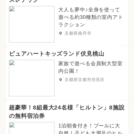
2025年2月のイベント
大人も夢中♪全身を使って
遊べる約30種類の室内アト
2026年2月のイベント
クリスマス
ラクション
京都府南丹市
2024年8月のイベント
2025年7月のイベント
ピュアハートキッズランド伏見桃山
家族で遊べる会員制大型室
2024年2月のイベント
内公園！
2024年6月のイベント
京都府京都市伏見区
スイーツビュッフェ
2026年4月のイベント
お正月
超豪華！8組最大24名様「ヒルトン」8施設
の無料宿泊券
冬休み
ご当地グルメ・限定メニュー
1泊朝食付き！プールに大
自然！子ども大満足のヒル