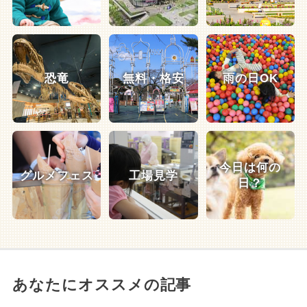
恐竜
無料・格安
雨の日OK
今日は何の
グルメフェス
工場見学
日？
あなたにオススメの記事