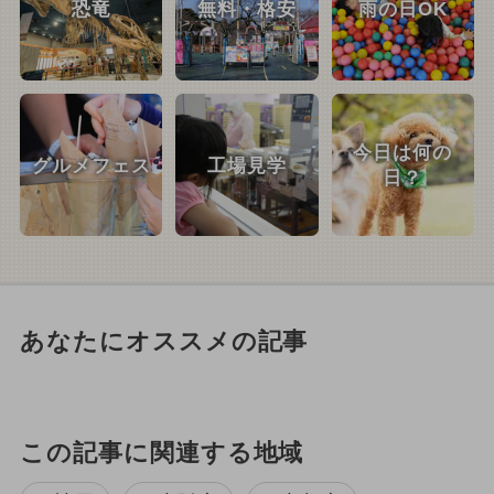
恐竜
無料・格安
雨の日OK
今日は何の
グルメフェス
工場見学
日？
あなたにオススメの記事
この記事に関連する地域