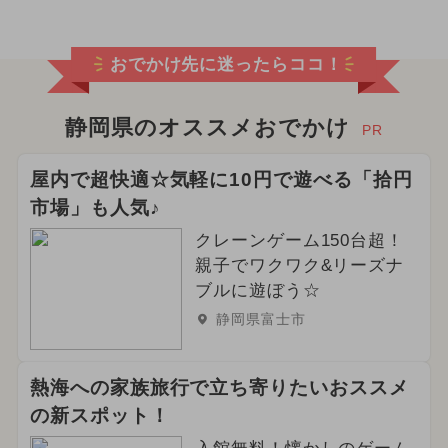
2026年2月のイベント
おでかけ先に迷ったらココ！
2026年3月のイベント
2024年11月のイベント
静岡県のオススメおでかけ
PR
2025年1月のイベント
屋内で超快適☆気軽に10円で遊べる「拾円
市場」も人気♪
2025年5月のイベント
クレーンゲーム150台超！
2025年8月のイベント
親子でワクワク&リーズナ
ブルに遊ぼう☆
2024年3月のイベント
静岡県富士市
2025年4月のイベント
熱海への家族旅行で立ち寄りたいおススメ
2026年4月のイベント
グルメフェス
の新スポット！