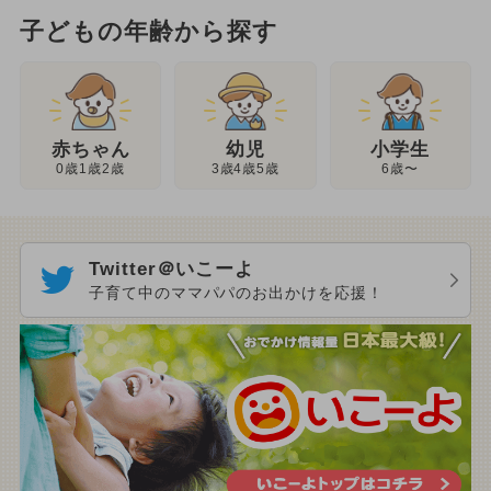
子どもの年齢から探す
幼児
赤ちゃん
小学生
3歳4歳5歳
0歳1歳2歳
6歳〜
Twitter＠いこーよ
子育て中のママパパのお出かけを応援！