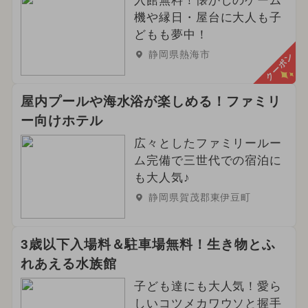
雨の日OK
2026年5月のイベント
入館無料！懐かしのゲーム
機や縁日・屋台に大人も子
2024年10月のイベント
どもも夢中！
静岡県熱海市
クーポン
2025年9月のイベント
花火
2025年6月のイベント
クリスマス
屋内プールや海水浴が楽しめる！ファミリ
ー向けホテル
2024年4月のイベント
冬休み
広々としたファミリールー
きかんしゃトーマス
アウトドア
ム完備で三世代での宿泊に
も大人気♪
2023年12月のイベント
静岡県賀茂郡東伊豆町
2024年2月のイベント
3歳以下入場料＆駐車場無料！生き物とふ
2024年5月のイベント
いもフェス
れあえる水族館
子ども達にも大人気！愛ら
2024年8月のイベント
しいコツメカワウソと握手