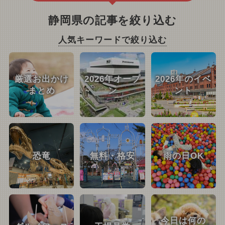
静岡県の記事を絞り込む
人気キーワードで絞り込む
厳選お出かけ
2026年オープ
2026年のイベ
まとめ
ン
ント
恐竜
無料・格安
雨の日OK
今日は何の