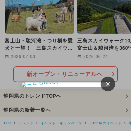
2025年12月のイベント
2026年1月のイベント
2024年12月のイベント
富士山・駿河湾・つり橋を愛
三島スカイウォーク1
2025年10月のイベント
犬と一望！ 三島スカイウォ
富士山＆駿河湾を360
ークに絶景ドッグラン誕生
きる展望カフェが新オ
2026-07-03
2026-06-24
2026年8月のイベント
イルミネーション
新オープン・リニューアルへ
×
2024年7月のイベント
静岡県のトレンドTOPへ
2026年7月のイベント
静岡県の新着一覧へ
2025年2月のイベント
キャラクター
TOP
トレンド
イベント・キャンペーン
2026年のイベント
2025年7月のイベント