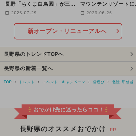
2025年9月のイベント
長野「ちくま白鳥園」が三世
マウンテンリゾートに
代で遊べる施設にリニューア
「SORAウォーターキ
2026-07-29
2026-06-26
2024年7月のイベント
ル
ーク」OPEN
2025年5月のイベント
新オープン・リニューアルへ
2025年2月のイベント
冬休み
長野県のトレンドTOPへ
2025年3月のイベント
長野県の新着一覧へ
GW(ゴールデンウィーク)
TOP
トレンド
イベント・キャンペーン
雪遊び
北陸･甲信越
2024年8月のイベント
2024年2月のイベント
雪遊び
おでかけ先に迷ったらココ！
2025年1月のイベント
2024年12月のイベント
長野県のオススメおでかけ
PR