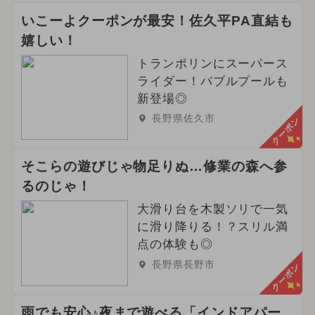
2026年9月のイベント
いこーよクーポンが最安！佐久平PA直結も
嬉しい！
2026年5月のイベント
雨の日OK
トランポリンにスーパース
キャラクター
2025年6月のイベント
ライダー！バブルプールも
新登場◎
2026年2月のイベント
長野県佐久市
クーポン
夏休み（日帰り）
そこらの遊びじゃ物足りぬ…修業の森へ参
2024年4月のイベント
るのじゃ！
2026年4月のイベント
大滑り台を木製ソリで一気
に滑り降りる！？スリル満
2026年3月のイベント
春休み
点の体験も◎
長野県長野市
クーポン
2024年11月のイベント
2025年4月のイベント
ポケモン
雨でも安心♪夜まで遊べる「インドアパー