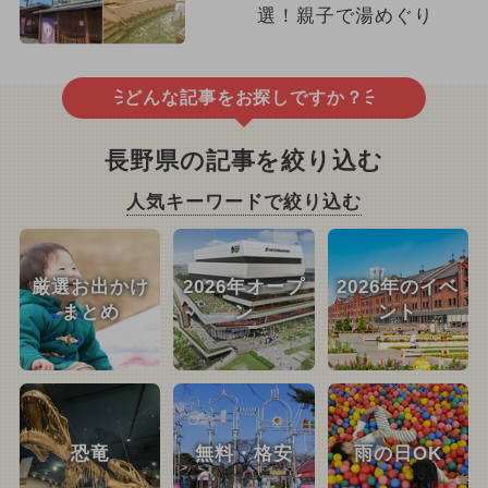
選！親子で湯めぐり
どんな記事をお探しですか？
長野県の記事を絞り込む
人気キーワードで絞り込む
厳選お出かけ
2026年オープ
2026年のイベ
まとめ
ン
ント
恐竜
無料・格安
雨の日OK