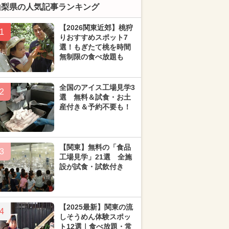
山梨県の人気記事ランキング
【2026関東近郊】桃狩
1
りおすすめスポット7
選！もぎたて桃を時間
無制限の食べ放題も
全国のアイス工場見学3
2
選 無料＆試食・お土
産付き＆予約不要も！
【関東】無料の「食品
3
工場見学」21選 全施
設が試食・試飲付き
【2025最新】関東の流
4
しそうめん体験スポッ
ト12選｜食べ放題・常