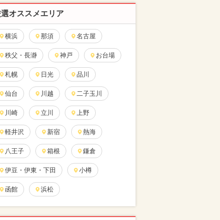
厳選オススメエリア
横浜
那須
名古屋
秩父・長瀞
神戸
お台場
札幌
日光
品川
仙台
川越
二子玉川
川崎
立川
上野
軽井沢
新宿
熱海
八王子
箱根
鎌倉
伊豆・伊東・下田
小樽
函館
浜松