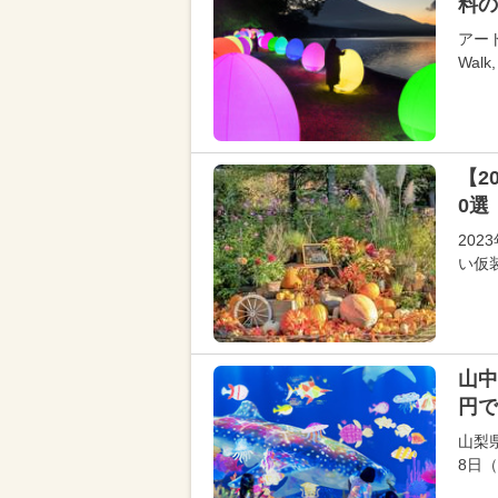
料の
アー
Wal
【2
0選
20
い仮
山中
円で
山梨
8日