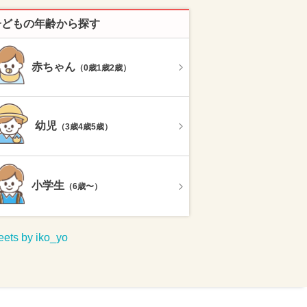
子どもの年齢から探す
赤ちゃん
（0歳1歳2歳）
幼児
（3歳4歳5歳）
小学生
（6歳〜）
ets by iko_yo