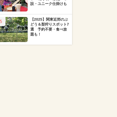
設・ユニーク仕掛けも
【2025】関東近郊のぶ
5
どう＆梨狩りスポット7
選 予約不要・食べ放
題も！