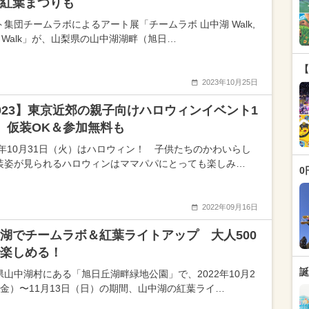
紅葉まつりも
ト集団チームラボによるアート展「チームラボ 山中湖 Walk,
k, Walk」が、山梨県の山中湖湖畔（旭日…
【
2023年10月25日
023】東京近郊の親子向けハロウィンイベント1
 仮装OK＆参加無料も
23年10月31日（火）はハロウィン！ 子供たちのかわいらし
装姿が見られるハロウィンはママパパにとっても楽しみ…
0
2022年09月16日
湖でチームラボ＆紅葉ライトアップ 大人500
楽しめる！
誕
県山中湖村にある「旭日丘湖畔緑地公園」で、2022年10月2
（金）〜11月13日（日）の期間、山中湖の紅葉ライ…