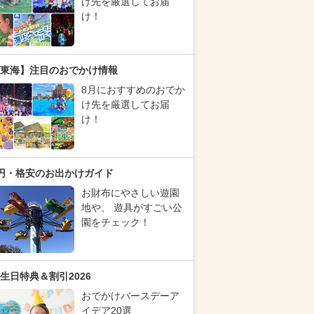
け先を厳選してお届
け！
東海】注目のおでかけ情報
8月におすすめのおでか
け先を厳選してお届
け！
円・格安のお出かけガイド
お財布にやさしい遊園
地や、 遊具がすごい公
園をチェック！
生日特典＆割引2026
おでかけバースデーア
イデア20選