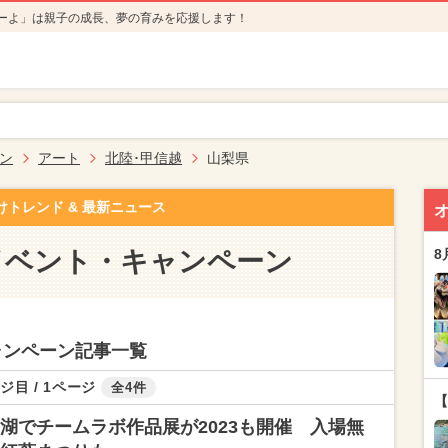
ーよ」は親子の成長、夢の育みを応援します！
ン
アート
北陸･甲信越
山梨県
けトレンド & 最新ニュース
イベント・キャンペーン
8
ャンペーン記事一覧
ジ目 / 1ページ
全4件
【
湖でチームラボ作品展が2023も開催 入場無