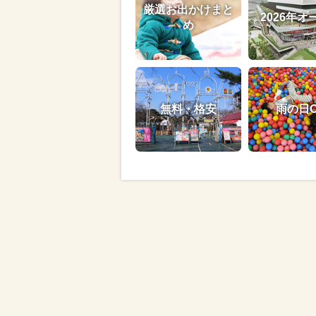
厳選お出かけまと
2026年オ
め
無料・格安
雨の日