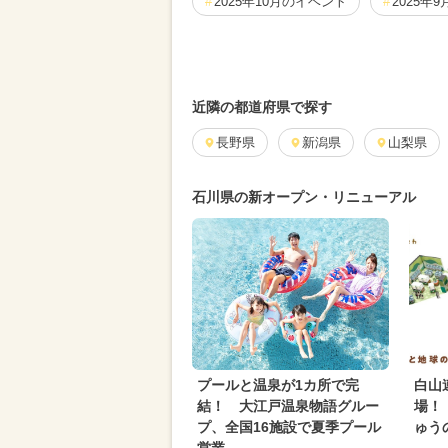
2025年10月のイベント
2025年
キャラクター
2025年4月のイベ
2024年11月のイベント
2026年
近隣の都道府県で探す
2024年5月のイベント
長野県
新潟県
2024年4
山梨県
2024年9月のイベント
スイーツ
石川県の新オープン・リニューアル
2024年7月のイベント
春休み
2024年2月のイベント
2024年1
ワークショップ
2026年6月のイ
2026年3月のイベント
2023年1
プールと温泉が1カ所で完
白山
結！ 大江戸温泉物語グルー
場！
プ、全国16施設で夏季プール
ゅう