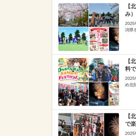
【北
み）
20
潟県
【北
料で
20
め北
【北
で楽
20