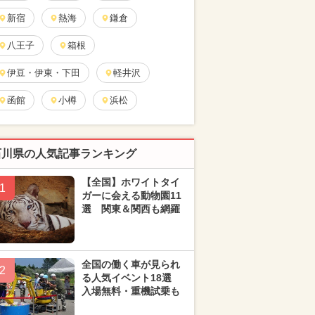
新宿
熱海
鎌倉
八王子
箱根
伊豆・伊東・下田
軽井沢
函館
小樽
浜松
石川県の人気記事ランキング
【全国】ホワイトタイ
1
ガーに会える動物園11
選 関東＆関西も網羅
全国の働く車が見られ
2
る人気イベント18選
入場無料・重機試乗も