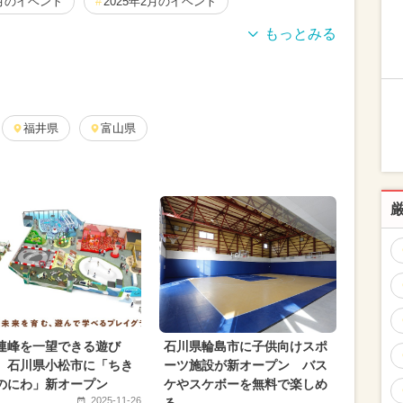
9月のイベント
2025年2月のイベント
ント
2025年7月のイベント
ポケモン
9月のイベント
冬休み
日帰り
月のイベント
福井県
2026年5月のイベント
富山県
ビュッフェ
2025年6月のイベント
2024年6月のイベント
2024年3月のイベント
2月のイベント
クリスマス
自由研究
ベント
夏休み（涼しい）
涼しい
2月のイベント
クリスマスビュッフェ
お正月
連峰を一望できる遊び
石川県輪島市に子供向けスポ
 石川県小松市に「ちき
ーツ施設が新オープン バス
のにわ」新オープン
ケやスケボーを無料で楽しめ
2025-11-26