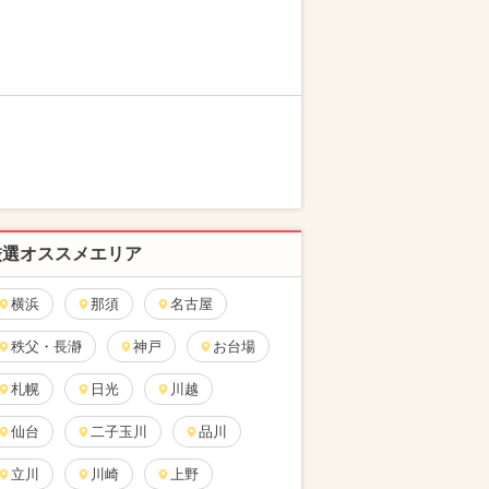
厳選オススメエリア
横浜
那須
名古屋
秩父・長瀞
神戸
お台場
札幌
日光
川越
仙台
二子玉川
品川
立川
川崎
上野