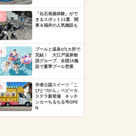
「化石発掘体験」がで
3
きるスポット11選 関
東＆福井の人気施設も
プールと温泉が1カ所で
4
完結！ 大江戸温泉物
語グループ、全国16施
設で夏季プール営業
作者公認スイーツ「こ
5
びとづかん」ベビーカ
ステラ新登場 キッチ
ンカーちるちる号OPE
N