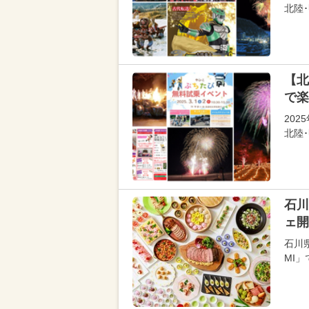
北陸
【北
で楽
20
北陸
石川
ェ開
石川県
MI」