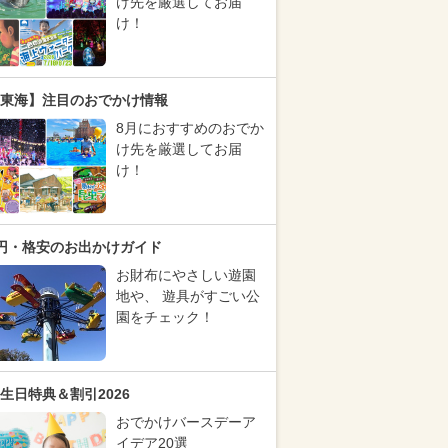
け先を厳選してお届
け！
東海】注目のおでかけ情報
8月におすすめのおでか
け先を厳選してお届
け！
円・格安のお出かけガイド
お財布にやさしい遊園
地や、 遊具がすごい公
園をチェック！
生日特典＆割引2026
おでかけバースデーア
イデア20選