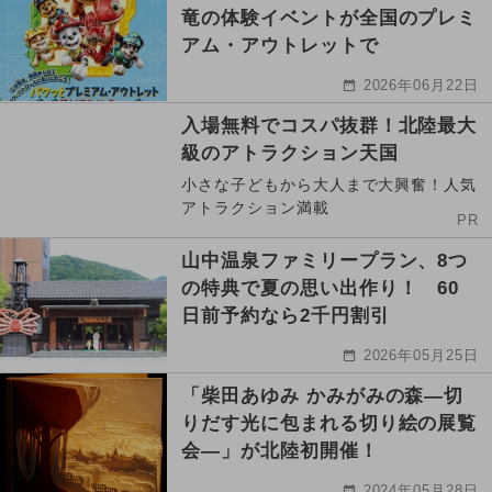
竜の体験イベントが全国のプレミ
アム・アウトレットで
2026年06月22日
入場無料でコスパ抜群！北陸最大
級のアトラクション天国
小さな子どもから大人まで大興奮！人気
アトラクション満載
PR
山中温泉ファミリープラン、8つ
の特典で夏の思い出作り！ 60
日前予約なら2千円割引
2026年05月25日
「柴田あゆみ かみがみの森―切
りだす光に包まれる切り絵の展覧
会―」が北陸初開催！
2024年05月28日