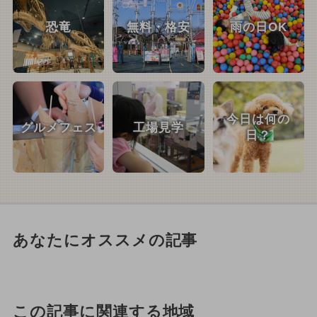
恐竜
無料・格安
雨の日OK
今日は何の
グルメフェス
工場見学
日？
あなたにオススメの記事
この記事に関連する地域