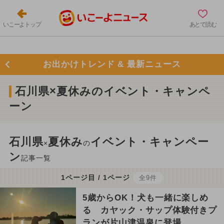
いこーよトップ
あとで読む
お出かけトレンド & 最新ニュース
石川県×夏休みのイベント・キャンペ
ーン
石川県
夏休み
イベント・キャンペー
×
の
ン
記事一覧
1ページ目 / 1ページ
全9件
5歳からOK！犬も一緒に楽しめ
る カヤック・サップ体験付きプ
ランが片山津温泉に登場