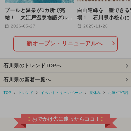
2025年3月のイベント
プールと温泉が1カ所で完
白山連峰を一望できる
2025年5月のイベント
結！ 大江戸温泉物語グルー
場！ 石川県小松市に
プ、全国16施設で夏季プール
ゅうのにわ」新オープ
2026-05-27
2025-11-26
2025年10月のイベント
営業
2025年9月のイベント
新オープン・リニューアルへ
2025年2月のイベント
キャラクター
石川県のトレンドTOPへ
2025年4月のイベント
石川県の新着一覧へ
2025年7月のイベント
ポケモン
TOP
トレンド
イベント・キャンペーン
夏休み
北陸･甲信越
2024年11月のイベント
2026年9月のイベント
冬休み
おでかけ先に迷ったらココ！
日帰り
2024年5月のイベント