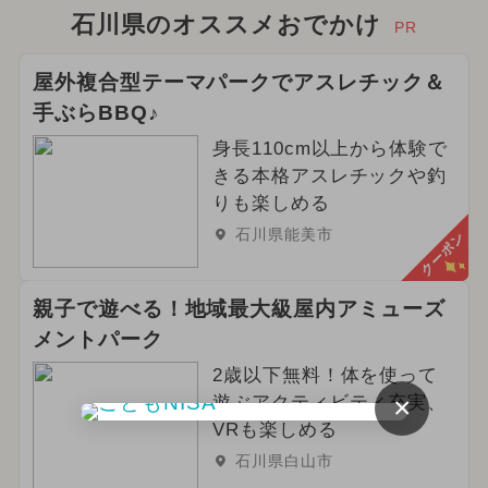
2024年4月のイベント
石川県のオススメおでかけ
PR
2026年5月のイベント
屋外複合型テーマパークでアスレチック＆
手ぶらBBQ♪
2024年9月のイベント
身長110cm以上から体験で
スイーツビュッフェ
きる本格アスレチックや釣
りも楽しめる
2025年6月のイベント
石川県能美市
クーポン
2024年7月のイベント
春休み
親子で遊べる！地域最大級屋内アミューズ
2024年6月のイベント
メントパーク
2024年3月のイベント
2歳以下無料！体を使って
×
遊ぶアクティビティ充実、
2024年2月のイベント
VRも楽しめる
石川県白山市
2024年12月のイベント
クリスマス