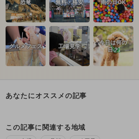
恐竜
無料・格安
雨の日OK
今日は何の
グルメフェス
工場見学
日？
あなたにオススメの記事
この記事に関連する地域