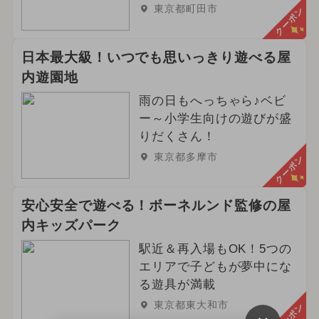
2026年5月のイベント
東京都町田市
クーポン
イルミネーション
日本最大級！いつでも思いっきり遊べる屋
2026年3月のイベント
内遊園地
2024年2月のイベント
雨の日もへっちゃら♪ベビ
ー～小学生向けの遊びが盛
2026年6月のイベント
りだくさん！
東京都多摩市
クーポン
2025年7月のイベント
2026年4月のイベント
安心安全で遊べる！ボーネルンド監修の屋
内キッズパーク
2024年9月のイベント
グルメフェス
駅近＆再入場もOK！5つの
2024年6月のイベント
春休み
エリアで子どもが夢中にな
る遊具が満載
冬休み
2025年5月のイベント
東京都東大和市
クーポン