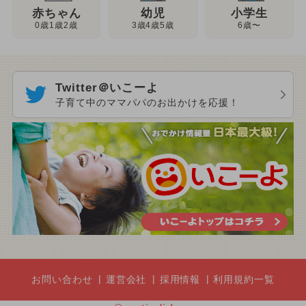
幼児
赤ちゃん
小学生
3歳4歳5歳
0歳1歳2歳
6歳〜
Twitter＠いこーよ
子育て中のママパパのお出かけを応援！
お問い合わせ
運営会社
採用情報
利用規約一覧