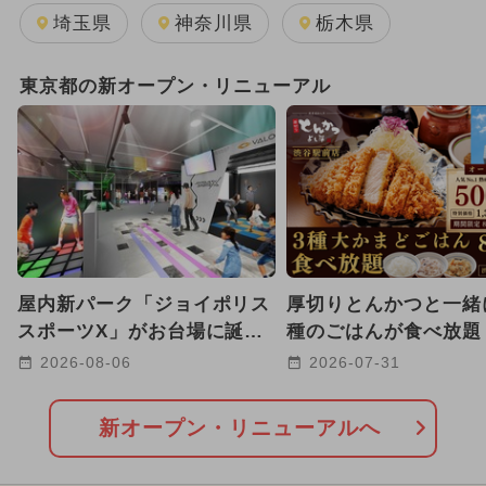
夏休み
日帰り
キャラクター
埼玉県
神奈川県
栃木県
週末イベント関東パック
東京都の新オープン・リニューアル
GW(ゴールデンウィーク)
2025年12月のイベント
2025年11月のイベント
2026年1月のイベント
屋内新パーク「ジョイポリス
厚切りとんかつと一緒
2024年3月のイベント
スポーツX」がお台場に誕
種のごはんが食べ放題
生！ ARやトランポリンで
駅前に老舗店が都心初
2026-08-06
2026-07-31
2026年8月のイベント
ワークショップ
遊べる
2026年7月のイベント
クリスマス
新オープン・リニューアルへ
2024年4月のイベント