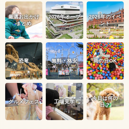
厳選お出かけ
2026年オープ
2026年のイベ
まとめ
ン
ント
恐竜
無料・格安
雨の日OK
今日は何の
グルメフェス
工場見学
日？