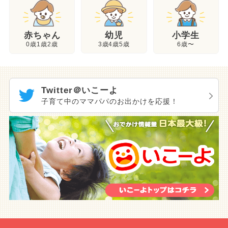
幼児
赤ちゃん
小学生
3歳4歳5歳
0歳1歳2歳
6歳〜
Twitter＠いこーよ
子育て中のママパパのお出かけを応援！