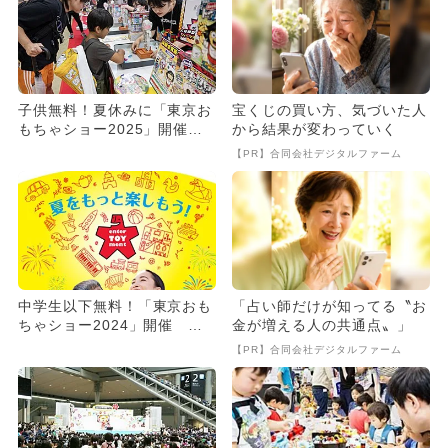
子供無料！夏休みに「東京お
宝くじの買い方、気づいた人
もちゃショー2025」開催
から結果が変わっていく
キャラクターショーなど体
【PR】合同会社デジタルファーム
験...
中学生以下無料！「東京おも
「占い師だけが知ってる〝お
ちゃショー2024」開催 キ
金が増える人の共通点〟」
ャラクターショーが5年ぶ
【PR】合同会社デジタルファーム
り...