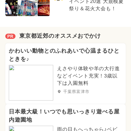
イベント20選 大規模夏
祭り＆花火大会も！
東京都近郊のオススメおでかけ
PR
かわいい動物とのふれあいで心温まるひと
ときを♪
えさやり体験や羊の大行進
などイベント充実！3歳以
下は入園無料
千葉県富津市
日本最大級！いつでも思いっきり遊べる屋
内遊園地
雨の日もへっちゃら♪ベビ