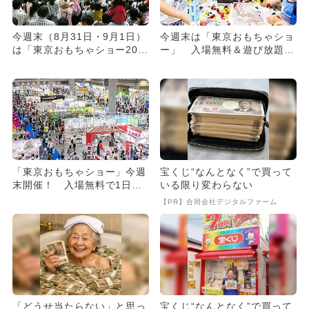
今週末（8月31日・9月1日）
今週末は「東京おもちゃショ
は「東京おもちゃショー202
ー」 入場無料＆遊び放題＆
4」がおすすめ！
ショーも
「東京おもちゃショー」今週
宝くじ“なんとなく”で買って
末開催！ 入場無料で1日遊
いる限り変わらない
び放題！
【PR】合同会社デジタルファーム
「どうせ当たらない」と思っ
宝くじ“なんとなく”で買って