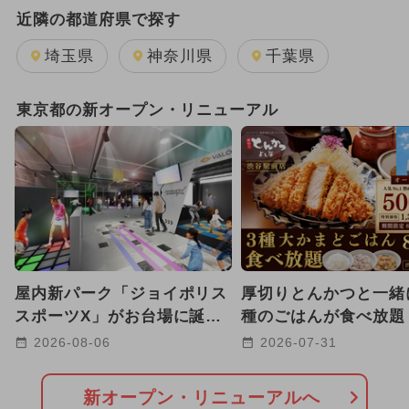
週末イベント関東パック
近隣の都道府県で探す
GW(ゴールデンウィーク)
埼玉県
神奈川県
千葉県
2025年12月のイベント
東京都の新オープン・リニューアル
2025年11月のイベント
2026年1月のイベント
2024年3月のイベント
2026年8月のイベント
ワークショップ
屋内新パーク「ジョイポリス
厚切りとんかつと一緒
2026年7月のイベント
クリスマス
スポーツX」がお台場に誕
種のごはんが食べ放題
生！ ARやトランポリンで
駅前に老舗店が都心初
2024年4月のイベント
2026-08-06
2026-07-31
遊べる
2024年7月のイベント
新オープン・リニューアルへ