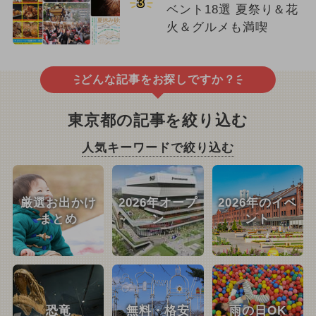
3
ベント18選 夏祭り＆花
火＆グルメも満喫
どんな記事をお探しですか？
東京都の記事を絞り込む
人気キーワードで絞り込む
厳選お出かけ
2026年オープ
2026年のイベ
まとめ
ン
ント
恐竜
無料・格安
雨の日OK