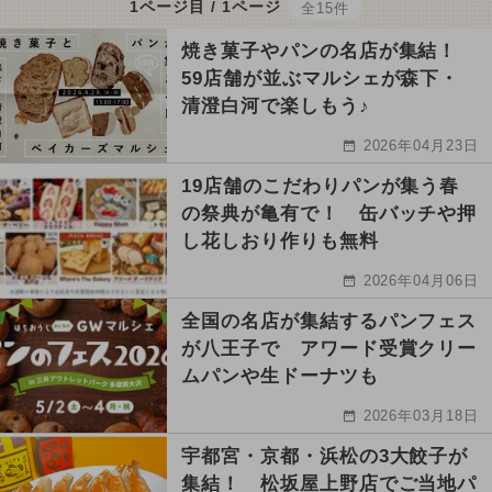
1ページ目 / 1ページ
全15件
焼き菓子やパンの名店が集結！
59店舗が並ぶマルシェが森下・
清澄白河で楽しもう♪
2026年04月23日
19店舗のこだわりパンが集う春
の祭典が亀有で！ 缶バッチや押
し花しおり作りも無料
2026年04月06日
全国の名店が集結するパンフェス
が八王子で アワード受賞クリー
ムパンや生ドーナツも
2026年03月18日
宇都宮・京都・浜松の3大餃子が
集結！ 松坂屋上野店でご当地パ