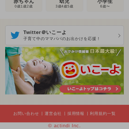
幼児
赤ちゃん
小学生
3歳4歳5歳
0歳1歳2歳
6歳〜
Twitter＠いこーよ
子育て中のママパパのお出かけを応援！
お問い合わせ
運営会社
採用情報
利用規約一覧
© actindi Inc.