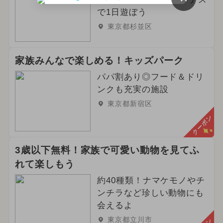
で1日遊ぼう
2026年3月のイベント
東京都杉並区
2024年2月のイベント
家族みんなで楽しめる！キッズパーク
2026年6月のイベント
パパ割あり◎フード＆ドリ
2025年7月のイベント
ンクも充実の施設
東京都新宿区
2026年4月のイベント
クーポン
2024年9月のイベント
グルメフェス
3歳以下無料！家族で可愛い動物を見てふ
2024年6月のイベント
春休み
れて楽しもう
冬休み
2025年5月のイベント
約40種類！ナマケモノやチ
ンチラなど珍しい動物にも
2025年1月のイベント
会えるよ
東京都立川市