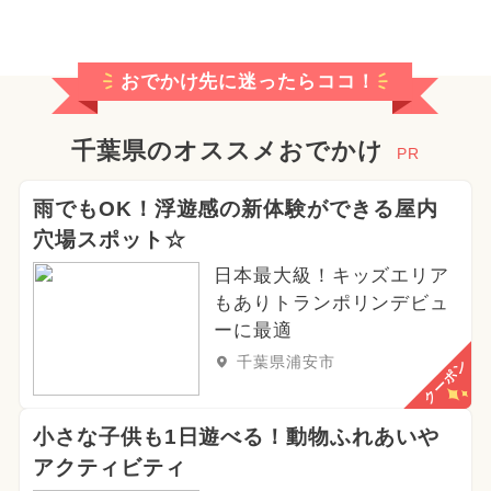
ディズニーリゾート
おでかけ先に迷ったらココ！
2026年5月のイベント
2024年4月のイベント
千葉県のオススメおでかけ
PR
2024年9月のイベント
雨でもOK！浮遊感の新体験ができる屋内
穴場スポット☆
2024年12月のイベント
日本最大級！キッズエリア
2024年3月のイベント
もありトランポリンデビュ
ーに最適
2026年6月のイベント
千葉県浦安市
クーポン
2024年11月のイベント
小さな子供も1日遊べる！動物ふれあいや
2025年4月のイベント
アクティビティ