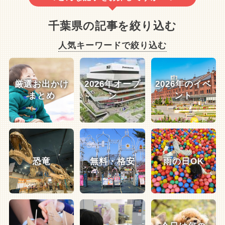
千葉県の記事を絞り込む
人気キーワードで絞り込む
厳選お出かけ
2026年オープ
2026年のイベ
まとめ
ン
ント
恐竜
無料・格安
雨の日OK