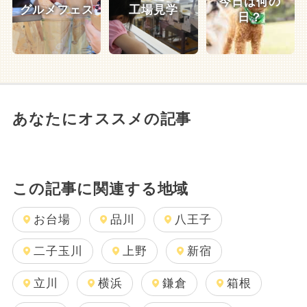
今日は何の
グルメフェス
工場見学
日？
あなたにオススメの記事
この記事に関連する地域
お台場
品川
八王子
二子玉川
上野
新宿
立川
横浜
鎌倉
箱根