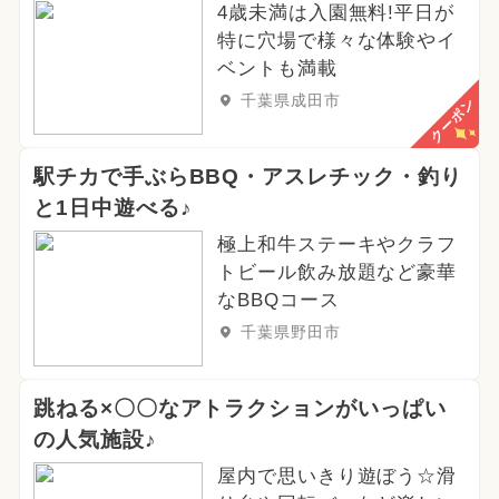
2024年8月のイベント
4歳未満は入園無料!平日が
特に穴場で様々な体験やイ
2025年1月のイベント
ベントも満載
千葉県成田市
クーポン
2025年7月のイベント
2026年4月のイベント
駅チカで手ぶらBBQ・アスレチック・釣り
と1日中遊べる♪
2024年10月のイベント
極上和牛ステーキやクラフ
2025年2月のイベント
トビール飲み放題など豪華
なBBQコース
2025年5月のイベント
ハロウィン
千葉県野田市
春休み
イルミネーション
跳ねる×〇〇なアトラクションがいっぱい
夏休み（日帰り）
の人気施設♪
屋内で思いきり遊ぼう☆滑
2023年12月のイベント