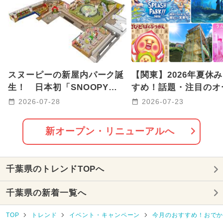
2026年8月のイベント
2024年7月のイベント
2026年1月のイベント
スヌーピーの新屋内パーク誕
【関東】2026年夏休
2025年3月のイベント
生！ 日本初「SNOOPY
すめ！話題・注目のオ
Playful PARK」が津田沼に
リニューアルスポット2
2026-07-28
2026-07-23
2025年10月のイベント
オープン
2026年7月のイベント
新オープン・リニューアルへ
2026年2月のイベント
千葉県のトレンドTOPへ
2025年8月のイベント
ディズニー
千葉県の新着一覧へ
2025年9月のイベント
TOP
トレンド
イベント・キャンペーン
今月のおすすめ！おで
2026年3月のイベント
クリスマス