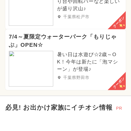
り台や回転バーなど楽しい
2024年5月のイベント
が盛り沢山♪
千葉県松戸市
クーポン
2025年6月のイベント
2024年6月のイベント
7/4～夏限定ウォーターパーク「もりじゃ
ぶ」OPEN☆
暑い日は水遊び☆2歳～O
K！今年は新たに「泡マシ
ーン」が登場♪
千葉県野田市
クーポン
必見! お出かけ家族にイチオシ情報
PR