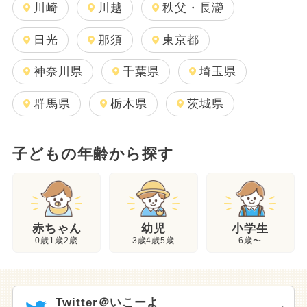
川崎
川越
秩父・長瀞
日光
那須
東京都
神奈川県
千葉県
埼玉県
群馬県
栃木県
茨城県
子どもの年齢から探す
幼児
赤ちゃん
小学生
3歳4歳5歳
0歳1歳2歳
6歳〜
Twitter＠いこーよ