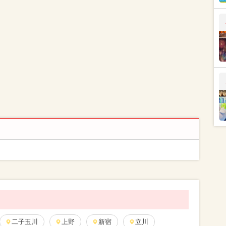
二子玉川
上野
新宿
立川