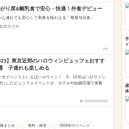
がり席&離乳食で安心・快適！外食デビュー
ゃん連れでも安心して和食を味わえる「華屋与兵衛」
葉県市川市
手
イ
PR
023】東京近郊のハロウィンビュッフェおすす
選 子連れも楽しめる
一大イベントといえばハロウィン！ 9・10月はハロウィン
材にしたビュッフェイベントが、ホテルや結婚式場で多数
屋
体
2021年09月14日
報まとめ
無料・格安
2026年のイベント