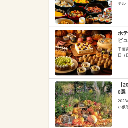
テル
ホテ
ビュ
千葉
日（
【2
0選
20
い仮