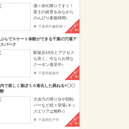
酒々井IC降りてすぐ！
富士の絶景をみながら
のんびり家族時間♪
クーポン
千葉県印旛郡酒々井町
ぶらでスケート体験ができる千葉の穴場ア
スパーク
駅徒歩10分とアクセス
も良く、今ならお得な
クーポン進呈中♪
クーポン
千葉県船橋市
内で楽しく遊ぼう☆進化した跳ねる×〇〇
験
大迫力の滑り台や回転
バーなど続々登場♪キッ
ズエリアは無料☆
クーポン
千葉県松戸市