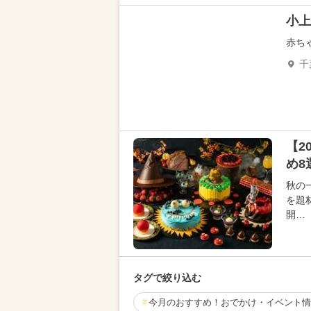
小上
赤ち
千
【2
め8
秋の
を題
開…
タグで絞り込む
今月のおすすめ！おでかけ・イベント情