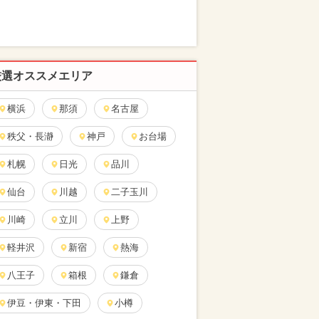
厳選オススメエリア
横浜
那須
名古屋
秩父・長瀞
神戸
お台場
札幌
日光
品川
仙台
川越
二子玉川
川崎
立川
上野
軽井沢
新宿
熱海
八王子
箱根
鎌倉
伊豆・伊東・下田
小樽