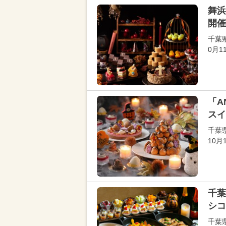
舞浜
開催
千葉
0月
「A
スイ
千葉
10
千葉
シコ
千葉