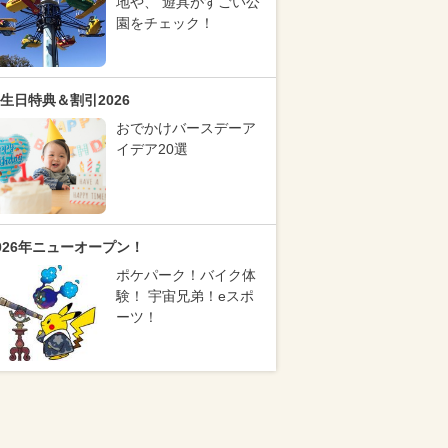
地や、 遊具がすごい公
園をチェック！
生日特典＆割引2026
おでかけバースデーア
イデア20選
026年ニューオープン！
ポケパーク！バイク体
験！ 宇宙兄弟！eスポ
ーツ！