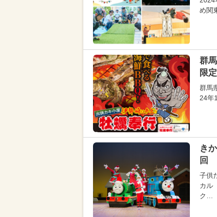
20
め関
群馬
限定
群馬
24年
きか
回 
子供
カル
ク…