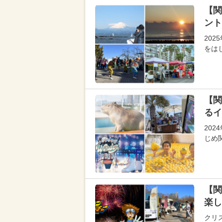
【関
ント
20
をは
【関
るイ
202
じめ
【関
楽し
クリス