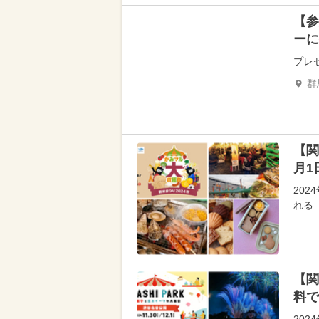
【参
ーに
プレ
群
【関
月1
20
れる
【関
料で