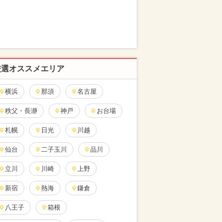
厳選オススメエリア
横浜
那須
名古屋
秩父・長瀞
神戸
お台場
札幌
日光
川越
仙台
二子玉川
品川
立川
川崎
上野
新宿
熱海
鎌倉
八王子
箱根