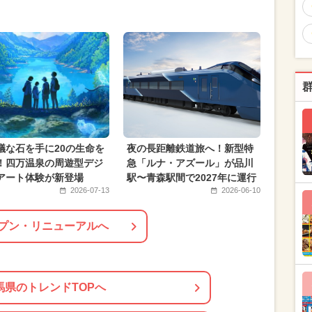
2月のイベント
ご当地グルメ・限定メニュー
2月のイベント
2025年4月のイベント
月のイベント
2024年6月のイベント
冬休み
2024年4月のイベント
日帰り）
2025年1月のイベント
ア
2024年2月のイベント
議な石を手に20の生命を
夜の長距離鉄道旅へ！新型特
！四万温泉の周遊型デジ
急「ルナ・アズール」が品川
アート体験が新登場
駅〜青森駅間で2027年に運行
2026-07-13
2026-06-10
プン・リニューアルへ
馬県のトレンドTOPへ