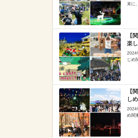
末に
【関
楽し
202
じめ
【関
しめ
20
め関