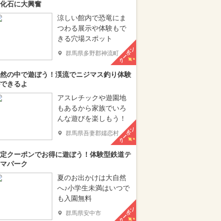
化石に大興奮
涼しい館内で恐竜にま
つわる展示や体験もで
きる穴場スポット
クーポン
群馬県多野郡神流町
然の中で遊ぼう！渓流でニジマス釣り体験
できるよ
アスレチックや遊園地
もあるから家族でいろ
んな遊びを楽しもう！
クーポン
群馬県吾妻郡嬬恋村
定クーポンでお得に遊ぼう！体験型鉄道テ
マパーク
夏のお出かけは大自然
へ♪小学生未満はいつで
も入園無料
クーポン
群馬県安中市