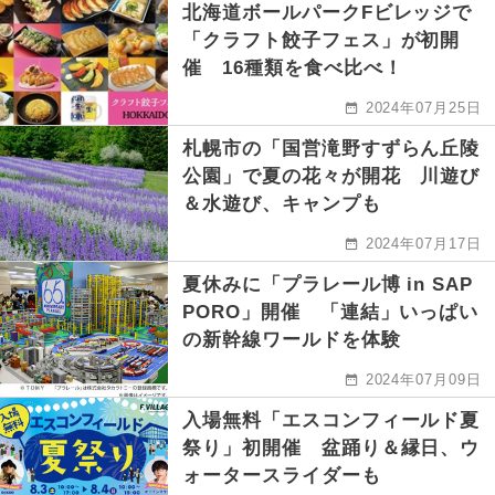
北海道ボールパークFビレッジで
「クラフト餃子フェス」が初開
催 16種類を食べ比べ！
2024年07月25日
札幌市の「国営滝野すずらん丘陵
公園」で夏の花々が開花 川遊び
＆水遊び、キャンプも
2024年07月17日
夏休みに「プラレール博 in SAP
PORO」開催 「連結」いっぱい
の新幹線ワールドを体験
2024年07月09日
入場無料「エスコンフィールド夏
祭り」初開催 盆踊り＆縁日、ウ
ォータースライダーも