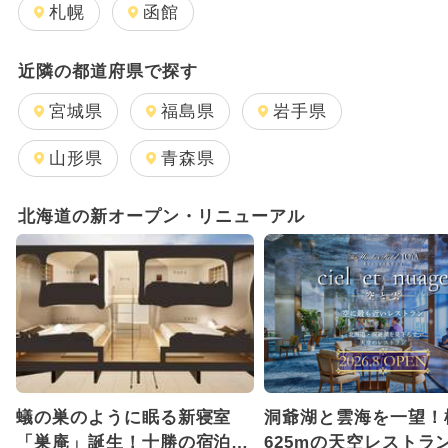
日帰り
2026年1月のイベント
札幌
函館
2024年7月のイベント
近隣の都道府県で探す
2025年12月のイベント
宮城県
福島県
岩手県
2026年8月のイベント
山形県
青森県
2025年9月のイベント
北海道の新オープン・リニューアル
2026年2月のイベント
2025年8月のイベント
2025年5月のイベント
2025年11月のイベント
蟻の巣のように眠る新寝室
洞爺湖と雲海を一望！
GW(ゴールデンウィーク)
「巣庵」誕生！十勝の宿泊施
625mの天空レストラ