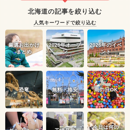
北海道の記事を絞り込む
人気キーワードで絞り込む
厳選お出かけ
2026年オープ
2026年のイベ
まとめ
ン
ント
恐竜
無料・格安
雨の日OK
今日は何の