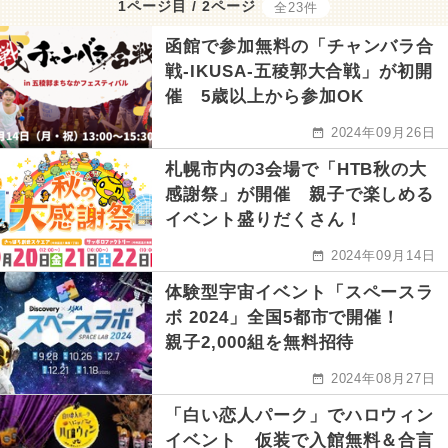
1ページ目 / 2ページ
全23件
函館で参加無料の「チャンバラ合
戦-IKUSA-五稜郭大合戦」が初開
催 5歳以上から参加OK
2024年09月26日
札幌市内の3会場で「HTB秋の大
感謝祭」が開催 親子で楽しめる
イベント盛りだくさん！
2024年09月14日
体験型宇宙イベント「スペースラ
ボ 2024」全国5都市で開催！
親子2,000組を無料招待
2024年08月27日
「白い恋人パーク」でハロウィン
イベント 仮装で入館無料＆合言